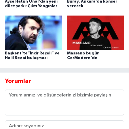
Ayşe Hatun Önal'dan yeni
Buray, Ankara’da konser
düet şarkı: Çıktı Yangınlar
verecek
Başkent'te“İncir Reçeli” ve
Massano bugün
Halil Sezai buluşması
CerModern'de
Yorumlar