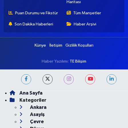
Ankara Nöbetçi
Ankara Hava Durumu
Eczaneler
Ankara Namaz Vakitleri
Ankara Trafik Yoğunluk
Haritası
Puan Durumu ve Fikstür
Tüm Manşetler
Son Dakika Haberleri
Haber Arşivi
Künye
İletişim
Gizlilik Koşulları
Haber Yazılımı:
TE Bilişim
Ana Sayfa
Kategoriler