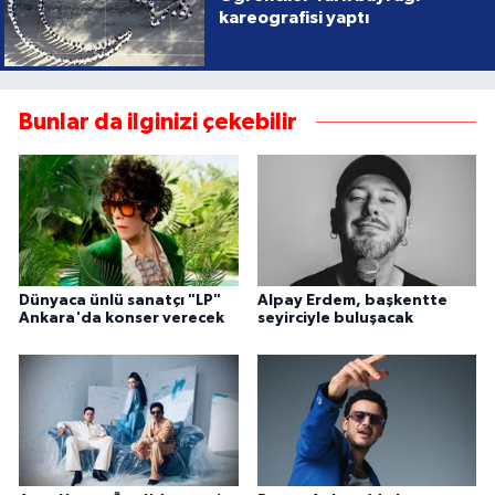
kareografisi yaptı
Bunlar da ilginizi çekebilir
Dünyaca ünlü sanatçı "LP"
Alpay Erdem, başkentte
Ankara'da konser verecek
seyirciyle buluşacak