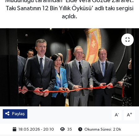
Müdürlüğü tarafından 'Elde Vefa Gözde Zarafet:
Takı Sanatının 12 Bin Yıllık Öyküsü' adlı takı sergisi
açıldı.
Paylaş
-
+
A
A
18.05.2026 - 20:10
35
Okunma Süresi: 2 Dk