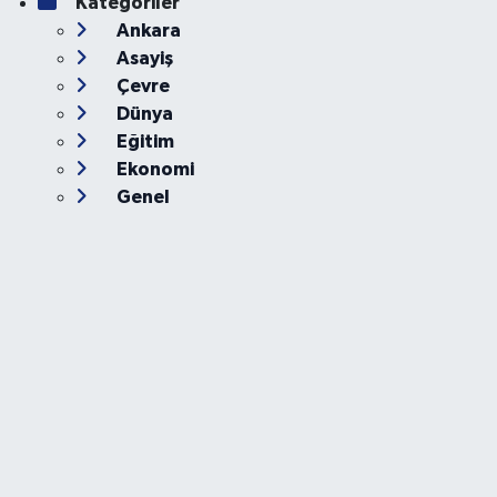
Kategoriler
Ankara
Asayiş
Çevre
Dünya
Eğitim
Ekonomi
Genel
Gündem
Güvenlik
Kültür-Sanat
Magazin
Özel Haber
Resmi İlan
Sağlık
Siyaset
Spor
Teknoloji