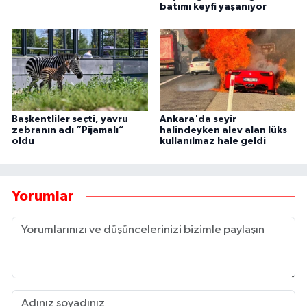
batımı keyfi yaşanıyor
Başkentliler seçti, yavru
Ankara'da seyir
zebranın adı “Pijamalı”
halindeyken alev alan lüks
oldu
kullanılmaz hale geldi
Yorumlar