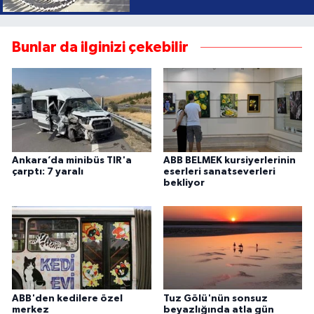
Bunlar da ilginizi çekebilir
Ankara’da minibüs TIR'a
ABB BELMEK kursiyerlerinin
çarptı: 7 yaralı
eserleri sanatseverleri
bekliyor
ABB'den kedilere özel
Tuz Gölü'nün sonsuz
merkez
beyazlığında atla gün