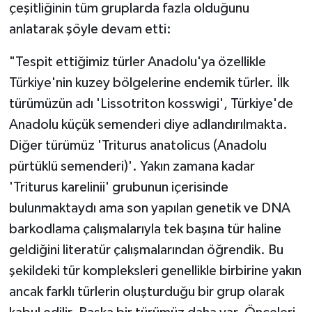
Bakır, Türkiye'nin topoğrafik ve biyocoğrafik
açıdan zengin bir ülke olduğunu, bu yüzden de tür
çeşitliğinin tüm gruplarda fazla olduğunu
anlatarak şöyle devam etti:
"Tespit ettiğimiz türler Anadolu'ya özellikle
Türkiye'nin kuzey bölgelerine endemik türler. İlk
türümüzün adı 'Lissotriton kosswigi', Türkiye'de
Anadolu küçük semenderi diye adlandırılmakta.
Diğer türümüz 'Triturus anatolicus (Anadolu
pürtüklü semenderi)'. Yakın zamana kadar