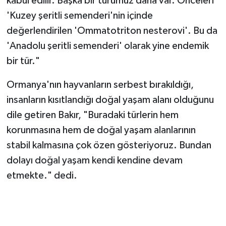
'Triturus karelinii' grubunun içerisinde
bulunmaktaydı ama son yapılan genetik ve DNA
barkodlama çalışmalarıyla tek başına tür haline
geldiğini literatür çalışmalarından öğrendik. Bu
şekildeki tür kompleksleri genellikle birbirine yakın
ancak farklı türlerin oluşturduğu bir grup olarak
kabul edilir. Başka bir türümüz daha var. Önceleri
'Kuzey şeritli semenderi'nin içinde
değerlendirilen 'Ommatotriton nesterovi'. Bu da
'Anadolu şeritli semenderi' olarak yine endemik
bir tür."
Ormanya'nın hayvanların serbest bırakıldığı,
insanların kısıtlandığı doğal yaşam alanı olduğunu
dile getiren Bakır, "Buradaki türlerin hem