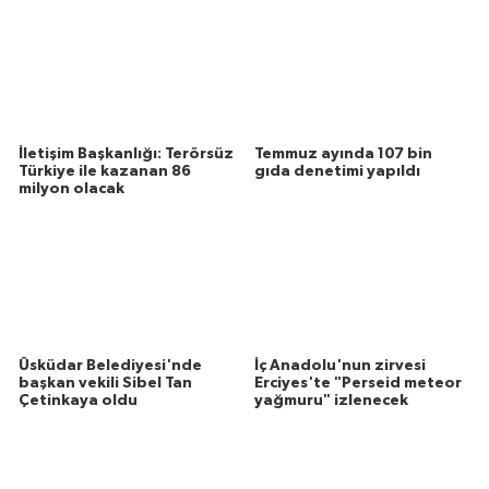
Öğrenciler Türk bayrağı
kareografisi yaptı
Bunlar da ilginizi çekebilir
İletişim Başkanlığı: Terörsüz
Temmuz ayında 107 bin
Türkiye ile kazanan 86
gıda denetimi yapıldı
milyon olacak