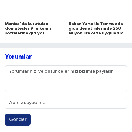
Üsküdar Belediyesi'nde
İç Anadolu'nun zirvesi
başkan vekili Sibel Tan
Erciyes'te "Perseid meteor
Çetinkaya oldu
yağmuru" izlenecek
Manisa'da kurutulan
Bakan Yumaklı: Temmuzda
domatesler 91 ülkenin
gıda denetimlerinde 250
sofralarına gidiyor
milyon lira ceza uyguladık
Yorumlar