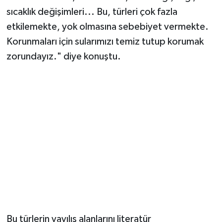
Bakır, tespit edilen semenderlerin yavaş hareket
eden türlerden olduğu için dağılımlarının uzun
yıllar aldığına işaret ederek, "Bulundukları
bölgedeki doğal yaşam koşullarını stabil
tutmalıyız. Bu türlerin en büyük sorunu yaşam
alanlarının tahrip edilmesi, bilinçsiz şekilde
balıklandırılması, kurutulması, iklim değişikliği,
sıcaklık değişimleri... Bu, türleri çok fazla
etkilemekte, yok olmasına sebebiyet vermekte.
Korunmaları için sularımızı temiz tutup korumak
zorundayız." diye konuştu.