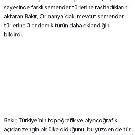
gerçekleştiriyorlar
Ormanya biyoloğu Dr. Recep Bakır, AA
muhabirine, tespit edilen semender türlerinin
suya bağımlı olduğunu ve yumurtlama işlemlerini
de suda gerçekleştirdiklerini söyledi.
Erken bahar aylarında başlayan amfibi çalışmaları
sayesinde farklı semender türlerine rastladıklarını
aktaran Bakır, Ormanya'daki mevcut semender
türlerine 3 endemik türün daha eklendiğini
bildirdi.