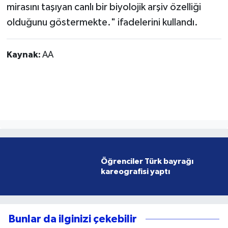
Bakır, endemik türlerin bir ülkenin biyolojik imzası
olduğunu vurgulayarak "Kaybolduklarında
yalnızca bir canlıyı değil o coğrafyaya özgü
milyonlarca yıllık evrimsel birikimi ve bilgiyi de
kaybetmiş olmaktayız. Ormanya'da bu 3
semender türünün varlığı, buranın yalnızca bir
rekreasyon alanı değil aynı zamanda Anadolu'nun
mirasını taşıyan canlı bir biyolojik arşiv özelliği
olduğunu göstermekte." ifadelerini kullandı.
Kaynak:
AA