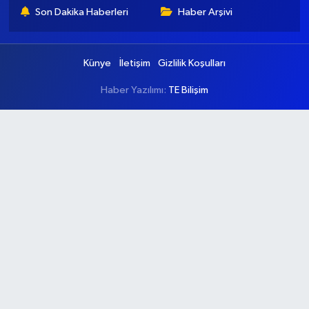
Son Dakika Haberleri
Haber Arşivi
Künye
İletişim
Gizlilik Koşulları
Haber Yazılımı:
TE Bilişim
Ana Sayfa
Kategoriler
Ankara
Asayiş
Çevre
Dünya
Eğitim
Ekonomi
Genel