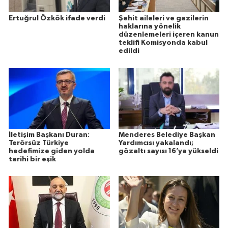
Ertuğrul Özkök ifade verdi
Şehit aileleri ve gazilerin
haklarına yönelik
düzenlemeleri içeren kanun
teklifi Komisyonda kabul
edildi
İletişim Başkanı Duran:
Menderes Belediye Başkan
Terörsüz Türkiye
Yardımcısı yakalandı;
hedefimize giden yolda
gözaltı sayısı 16’ya yükseldi
tarihi bir eşik