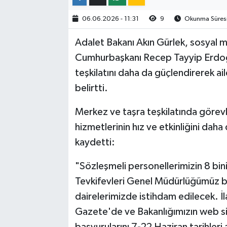
06.06.2026 - 11:31
9
Okunma Süresi
Adalet Bakanı Akın Gürlek, sosyal 
Cumhurbaşkanı Recep Tayyip Erdoğa
teşkilatını daha da güçlendirerek ail
belirtti.
Merkez ve taşra teşkilatında görevl
hizmetlerinin hız ve etkinliğini daha
kaydetti:
"Sözleşmeli personellerimizin 8 bin
Tevkifevleri Genel Müdürlüğümüz bü
dairelerimizde istihdam edilecek. İ
Gazete'de ve Bakanlığımızın web s