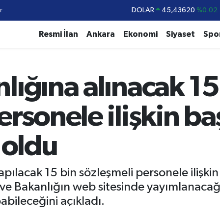
r
DOLAR
45,43620
%0.02
EURO
53,38690
%0.19
Resmi İlan
Ankara
Ekonomi
Siyaset
Spo
STERLİN
61,60380
%0.18
G.ALTIN
6862,09000
%0.19
lığına alınacak 15
BİST100
14.598,00
%0
BITCOIN
79.591,74
%-1.82
ersonele ilişkin b
 oldu
pılacak 15 bin sözleşmeli personele ilişkin 
e Bakanlığın web sitesinde yayımlanacağı
abileceğini açıkladı.