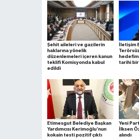
Şehit aileleri ve gazilerin
İletişim
haklarına yönelik
Terörsüz
düzenlemeleri içeren kanun
hedefim
teklifi Komisyonda kabul
tarihi bi
edildi
Etimesgut Belediye Başkan
Yeni Part
Yardımcısı Kerimoğlu’nun
İlksen Ö
kokain testi pozitif çıktı
alındı