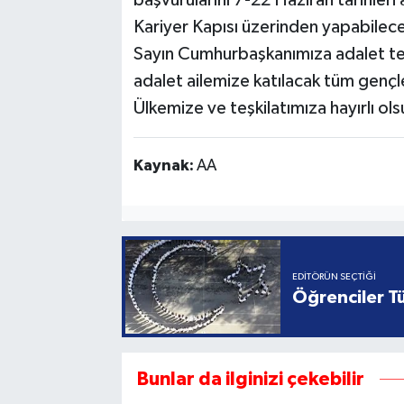
başvurularını 7-22 Haziran tarihler
Kariyer Kapısı üzerinden yapabilecek
Sayın Cumhurbaşkanımıza adalet teşk
adalet ailemize katılacak tüm gençl
Ülkemize ve teşkilatımıza hayırlı ols
Kaynak:
AA
EDITÖRÜN SEÇTIĞI
Öğrenciler Tü
Bunlar da ilginizi çekebilir