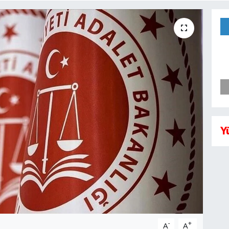
Y
-
+
A
A