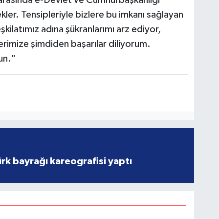
i arasında e-Devlet ve Cumhurbaşkanlığı
ler. Tensipleriyle bizlere bu imkanı sağlayan
ilatımız adına şükranlarımı arz ediyor,
erimize şimdiden başarılar diliyorum.
un."
rk bayrağı kareografisi yaptı