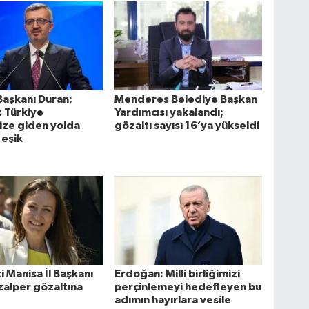
 Başkanı Duran:
Menderes Belediye Başkan
 Türkiye
Yardımcısı yakalandı;
ize giden yolda
gözaltı sayısı 16’ya yükseldi
r eşik
i Manisa İl Başkanı
Erdoğan: Milli birliğimizi
zalper gözaltına
perçinlemeyi hedefleyen bu
adımın hayırlara vesile