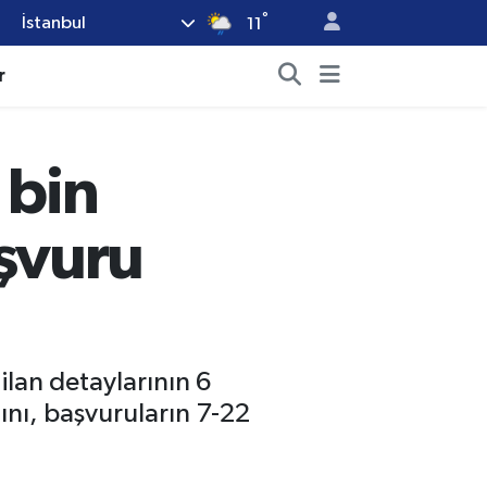
°
İstanbul
11
r
 bin
aşvuru
ilan detaylarının 6
nı, başvuruların 7-22