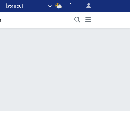
°
İstanbul
11
r