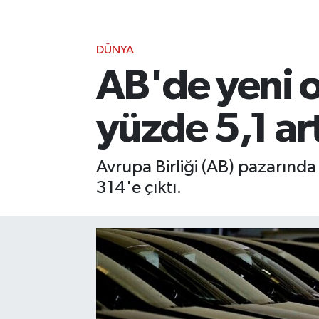
DÜNYA
AB'de yeni o
yüzde 5,1 art
Avrupa Birliği (AB) pazarında 
314'e çıktı.