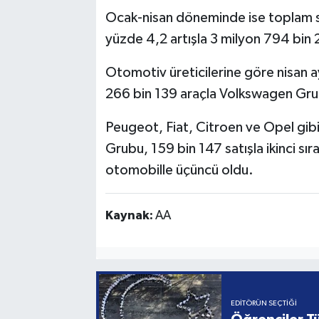
Ocak-nisan döneminde ise toplam sat
yüzde 4,2 artışla 3 milyon 794 bin 2
Otomotiv üreticilerine göre nisan a
266 bin 139 araçla Volkswagen Grubu yap
Peugeot, Fiat, Citroen ve Opel gibi
Grubu, 159 bin 147 satışla ikinci sı
otomobille üçüncü oldu.
Kaynak:
AA
EDITÖRÜN SEÇTIĞI