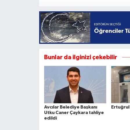
EDITÖRÜN SEÇTIĞI
Öğrenciler Tü
Bunlar da ilginizi çekebilir
Avcılar Belediye Başkanı
Ertuğrul
Utku Caner Çaykara tahliye
edildi