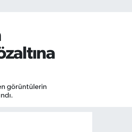
n
özaltına
en görüntülerin
ındı.