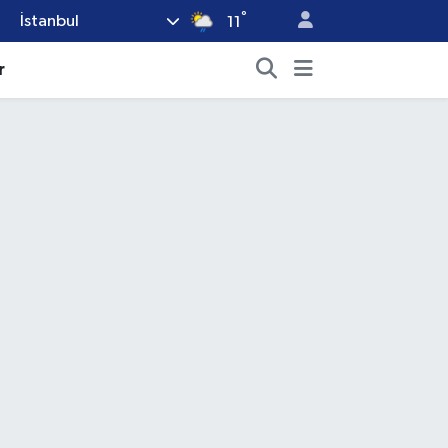
°
İstanbul
11
r