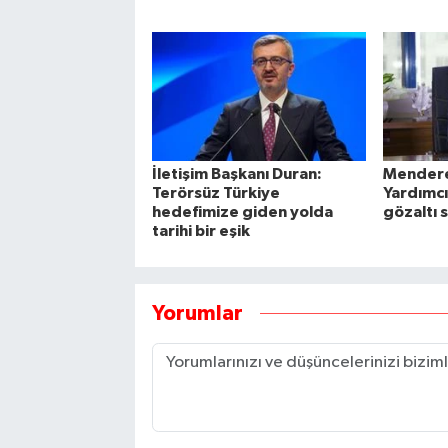
İletişim Başkanı Duran:
Mendere
Terörsüz Türkiye
Yardımcı
hedefimize giden yolda
gözaltı 
tarihi bir eşik
Yorumlar