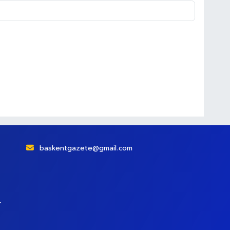
baskentgazete@gmail.com
r