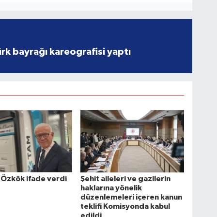
rk bayrağı kareografisi yaptı
 Özkök ifade verdi
Şehit aileleri ve gazilerin
haklarına yönelik
düzenlemeleri içeren kanun
teklifi Komisyonda kabul
edildi