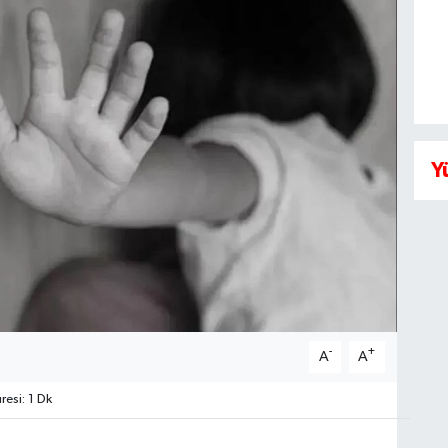
Y
-
+
A
A
esi: 1 Dk