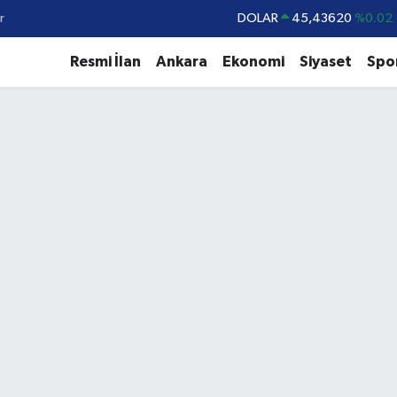
DOLAR
45,43620
%0.02
r
EURO
53,38690
%0.19
Resmi İlan
Ankara
Ekonomi
Siyaset
Spo
STERLİN
61,60380
%0.18
G.ALTIN
6862,09000
%0.19
BİST100
14.598,00
%0
BITCOIN
79.591,74
%-1.82