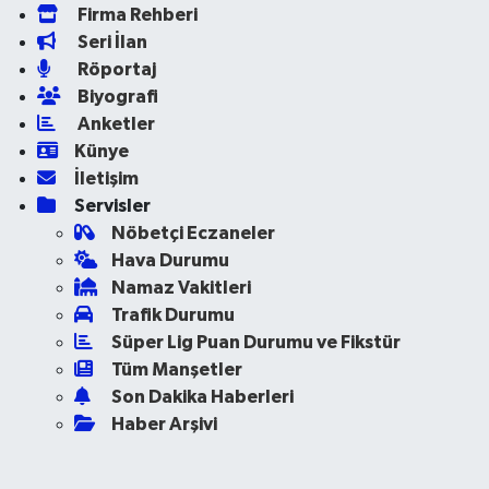
Firma Rehberi
Seri İlan
Röportaj
Biyografi
Anketler
Künye
İletişim
Servisler
Nöbetçi Eczaneler
Hava Durumu
Namaz Vakitleri
Trafik Durumu
Süper Lig Puan Durumu ve Fikstür
Tüm Manşetler
Son Dakika Haberleri
Haber Arşivi