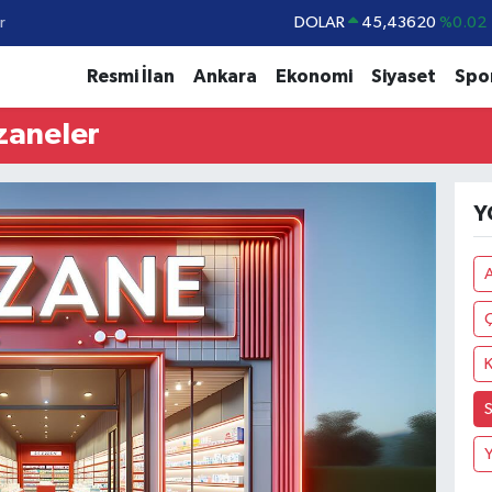
r
DOLAR
45,43620
%0.02
EURO
53,38690
%0.19
Resmi İlan
Ankara
Ekonomi
Siyaset
Spo
STERLİN
61,60380
%0.18
zaneler
G.ALTIN
6862,09000
%0.19
BİST100
14.598,00
%0
Y
BITCOIN
79.591,74
%-1.82
K
S
Y