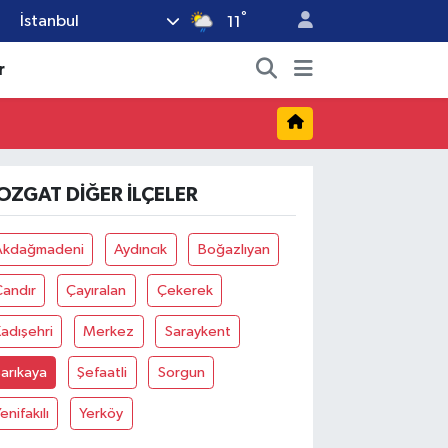
°
İstanbul
11
r
OZGAT DIĞER İLÇELER
Akdağmadeni
Aydıncık
Boğazlıyan
Çandır
Çayıralan
Çekerek
adışehri
Merkez
Saraykent
arıkaya
Şefaatli
Sorgun
enifakılı
Yerköy