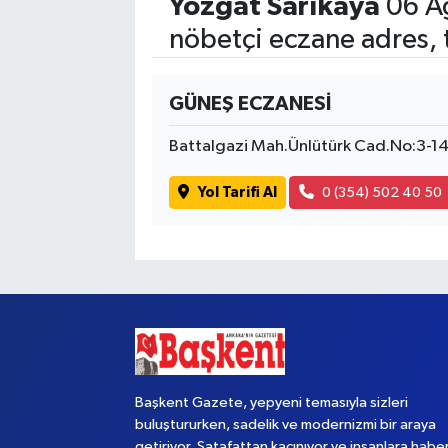
Yozgat Sarıkaya
06 A
nöbetçi eczane adres, 
GÜNEŞ ECZANESİ
Battalgazi Mah.Ünlütürk Cad.No:3-1
Yol Tarifi Al
0 (354) 502 40 50
Başkent Gazete, yepyeni temasıyla sizleri
buluştururken, sadelik ve modernizmi bir araya
getiriyor. Şatafattan kaçınıyor ve insanlara habe