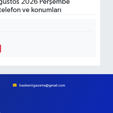
ğustos 2026 Perşembe
telefon ve konumları
4
baskentgazete@gmail.com
r