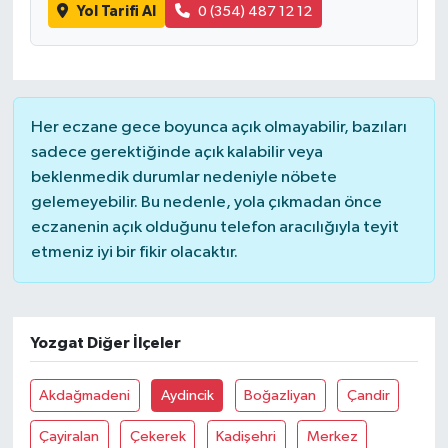
Yol Tarifi Al
0 (354) 487 12 12
Yaşam
Her eczane gece boyunca açık olmayabilir, bazıları
sadece gerektiğinde açık kalabilir veya
beklenmedik durumlar nedeniyle nöbete
gelemeyebilir. Bu nedenle, yola çıkmadan önce
eczanenin açık olduğunu telefon aracılığıyla teyit
etmeniz iyi bir fikir olacaktır.
Yozgat Diğer İlçeler
Akdağmadeni
Aydincik
Boğazliyan
Çandir
Çayiralan
Çekerek
Kadişehri
Merkez