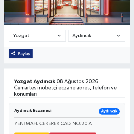
Güvenlik
Kültür-Sanat
Magazin
Paylaş
Özel Haber
Resmi İlan
Yozgat
Aydıncık
08 Ağustos 2026
Sağlık
Cumartesi nöbetçi eczane adres, telefon ve
konumları
Siyaset
Aydıncık Eczanesi
Aydıncık
Spor
YENI MAH. ÇEKEREK CAD. NO:20 A
Teknoloji