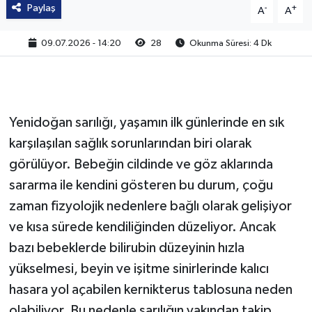
Paylaş
-
+
A
A
09.07.2026 - 14:20
28
Okunma Süresi: 4 Dk
Yenidoğan sarılığı, yaşamın ilk günlerinde en sık
karşılaşılan sağlık sorunlarından biri olarak
görülüyor. Bebeğin cildinde ve göz aklarında
sararma ile kendini gösteren bu durum, çoğu
zaman fizyolojik nedenlere bağlı olarak gelişiyor
ve kısa sürede kendiliğinden düzeliyor. Ancak
bazı bebeklerde bilirubin düzeyinin hızla
yükselmesi, beyin ve işitme sinirlerinde kalıcı
hasara yol açabilen kernikterus tablosuna neden
olabiliyor. Bu nedenle sarılığın yakından takip