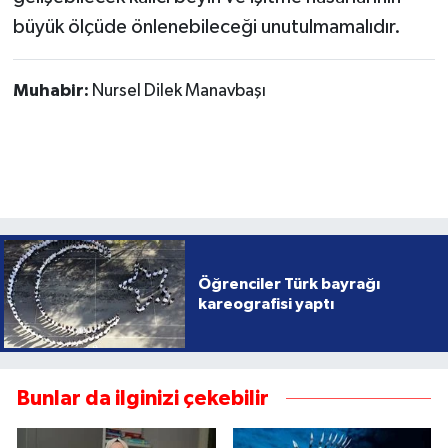
büyük ölçüde önlenebileceği unutulmamalıdır.
Muhabir:
Nursel Dilek Manavbaşı
Öğrenciler Türk bayrağı
kareografisi yaptı
Bunlar da ilginizi çekebilir