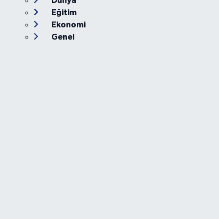
Dünya
Eğitim
Ekonomi
Genel
Gündem
Güvenlik
Kültür-Sanat
Magazin
Özel Haber
Resmi İlan
Sağlık
Siyaset
Spor
Teknoloji
Yaşam
Foto Galeri
Video
Yazarlar