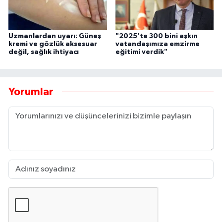
Uzmanlardan uyarı: Güneş
"2025'te 300 bini aşkın
kremi ve gözlük aksesuar
vatandaşımıza emzirme
değil, sağlık ihtiyacı
eğitimi verdik"
Yorumlar