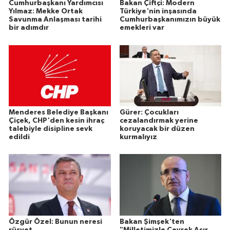
Cumhurbaşkanı Yardımcısı
Bakan Çiftçi: Modern
Yılmaz: Mekke Ortak
Türkiye'nin inşasında
Savunma Anlaşması tarihi
Cumhurbaşkanımızın büyük
bir adımdır
emekleri var
Menderes Belediye Başkanı
Gürer: Çocukları
Çiçek, CHP'den kesin ihraç
cezalandırmak yerine
talebiyle disipline sevk
koruyacak bir düzen
edildi
kurmalıyız
Özgür Özel: Bunun neresi
Bakan Şimşek'ten
rüşvet
"Milletimizle Çeyrek Asır,