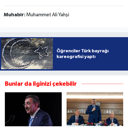
Muhabir:
Muhammet Ali Yahşi
Öğrenciler Türk bayrağı
kareografisi yaptı
Bunlar da ilginizi çekebilir