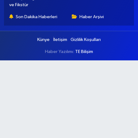
ve Fikstür
Son Dakika Haberleri
Haber Arşivi
Künye
İletişim
Gizlilik Koşulları
Haber Yazılımı:
TE Bilişim
Ana Sayfa
Kategoriler
Ankara
Asayiş
Çevre
Dünya
Eğitim