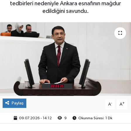
tedbirleri nedeniyle Ankara esnafının mağdur
edildiğini savundu.
Paylaş
-
+
A
A
09.07.2026 - 14:12
9
Okunma Süresi: 1 Dk