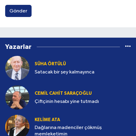
Gönder
Yazarlar
SÜHA ÖRTÜLÜ
Satacak bir şey kalmayınca
CEMIL CAHIT SARAÇOĞLU
Çiftçinin hesabı yine tutmadı