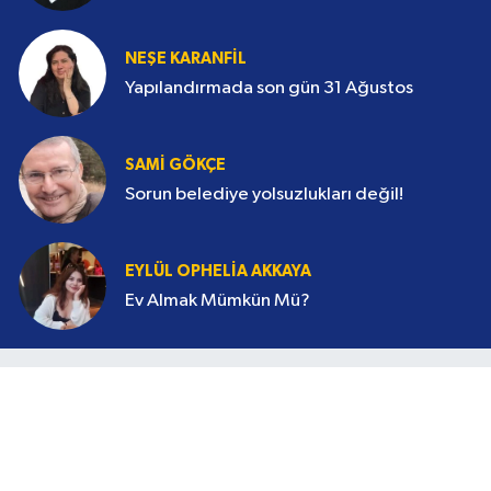
KELIME ATA
Dağlarına madenciler çökmüş
memleketimin
NEŞE KARANFİL
Yapılandırmada son gün 31 Ağustos
SAMI GÖKÇE
Sorun belediye yolsuzlukları değil!
EYLÜL OPHELIA AKKAYA
Ev Almak Mümkün Mü?