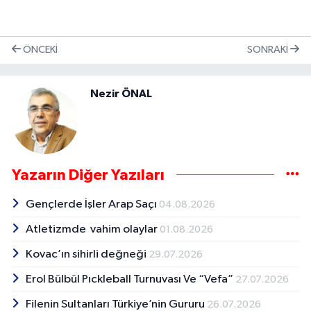
ÖNCEKI
SONRAKI
Nezir ÖNAL
Yazarın Diğer Yazıları
Gençlerde İşler Arap Saçı
04.08.2026
Atletizmde vahim olaylar
01.08.2026
Kovac’ın sihirli değneği
29.07.2026
Erol Bülbül Pıckleball Turnuvası Ve “Vefa”
27.07.2026
Filenin Sultanları Türkiye’nin Gururu
26.07.2026