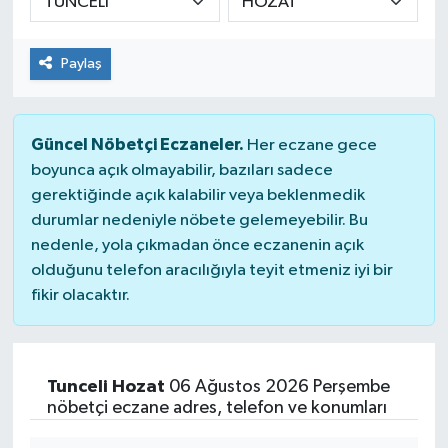
Güvenlik
Paylaş
Kültür-Sanat
Magazin
Güncel Nöbetçi Eczaneler.
Her eczane gece
boyunca açık olmayabilir, bazıları sadece
Özel Haber
gerektiğinde açık kalabilir veya beklenmedik
durumlar nedeniyle nöbete gelemeyebilir. Bu
Resmi İlan
nedenle, yola çıkmadan önce eczanenin açık
olduğunu telefon aracılığıyla teyit etmeniz iyi bir
Sağlık
fikir olacaktır.
Siyaset
Tunceli Hozat
06 Ağustos 2026 Perşembe
Spor
nöbetçi eczane adres, telefon ve konumları
Teknoloji