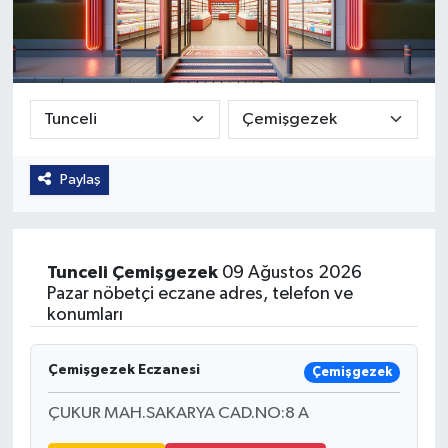
Güvenlik
Kültür-Sanat
Magazin
Paylaş
Özel Haber
Resmi İlan
Tunceli
Çemişgezek
09 Ağustos 2026
Sağlık
Pazar nöbetçi eczane adres, telefon ve
konumları
Siyaset
Çemişgezek Eczanesi
Çemişgezek
Spor
ÇUKUR MAH.SAKARYA CAD.NO:8 A
Teknoloji