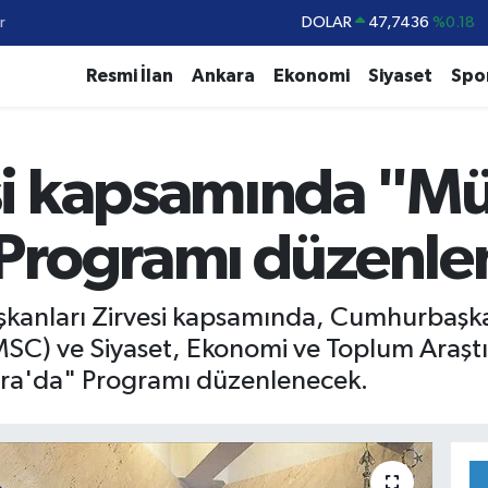
r
DOLAR
47,7436
%0.18
EURO
55,2510
%0.32
Resmi İlan
Ankara
Ekonomi
Siyaset
Spo
STERLİN
64,4811
%0.38
GRAM ALTIN
6660.55
%0
i kapsamında "Müt
BİST100
13.779
%-14
BITCOIN
64.815,30
%-0.1
Programı düzenle
nları Zirvesi kapsamında, Cumhurbaşkanlı
SC) ve Siyaset, Ekonomi ve Toplum Araştı
kara'da" Programı düzenlenecek.