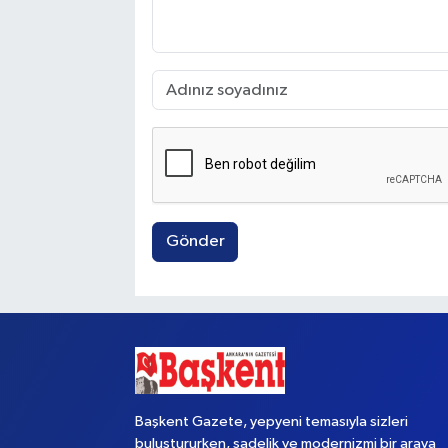
Gönder
Başkent Gazete, yepyeni temasıyla sizleri
buluştururken, sadelik ve modernizmi bir araya