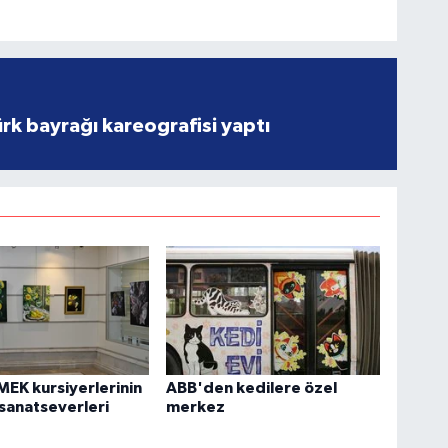
rk bayrağı kareografisi yaptı
EK kursiyerlerinin
ABB'den kedilere özel
 sanatseverleri
merkez