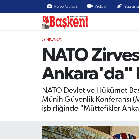
Foto Galeri
Video
Yazarla
ANKARA
NATO Zirves
Ankara'da" 
NATO Devlet ve Hükümet Başka
Münih Güvenlik Konferansı (M
işbirliğinde "Müttefikler An