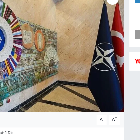
Y
-
+
A
A
i: 1 Dk