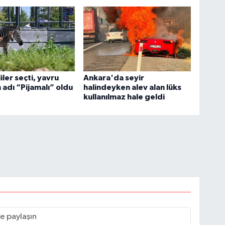
iler seçti, yavru
Ankara'da seyir
 adı “Pijamalı” oldu
halindeyken alev alan lüks
kullanılmaz hale geldi