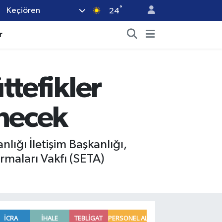
°
Keçiören
24
r
tefikler
necek
ğı İletişim Başkanlığı,
rmaları Vakfı (SETA)