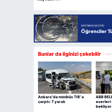
EDITÖRÜN SEÇTIĞI
Öğrenciler Tü
Bunlar da ilginizi çekebilir
Ankara’da minibüs TIR'a
ABB BELM
çarptı: 7 yaralı
eserleri
bekliyor