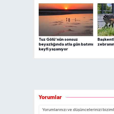
Tuz Gölü'nün sonsuz
Başkentl
beyazlığında atla gün batımı
zebranın
keyfi yaşanıyor
Yorumlar