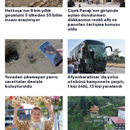
Hattuşa'nın 8 bin yıllık
Çiçek Pasajı'nın girişinde
geçmişini 5 ülkeden 55 bilim
açılan dondurmacı
insanı araştırıyor
dükkanının renkli afiş ve
panoları tartışma konusu
oldu
Yuvadan çıkamayan yavru
Afyonkarahisar'da yolcu
carettalar denizle
otobüsü kamyonete çarptı,
buluşturuldu
1 kişi öldü, 15 kişi yaralandı