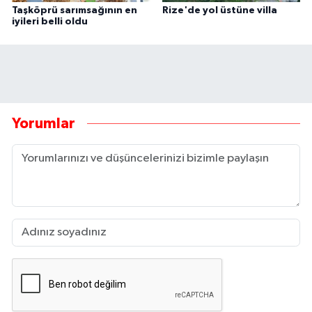
Taşköprü sarımsağının en
Rize'de yol üstüne villa
iyileri belli oldu
Yorumlar