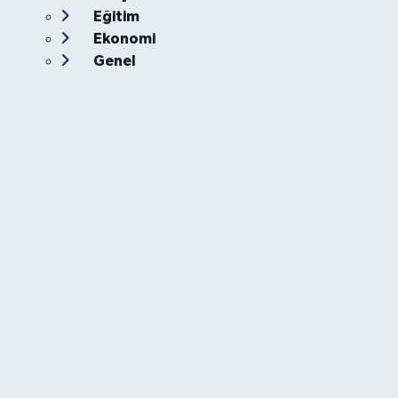
Eğitim
Ekonomi
Genel
Gündem
Güvenlik
Kültür-Sanat
Magazin
Özel Haber
Resmi İlan
Sağlık
Siyaset
Spor
Teknoloji
Yaşam
Foto Galeri
Video
Yazarlar
Röportaj