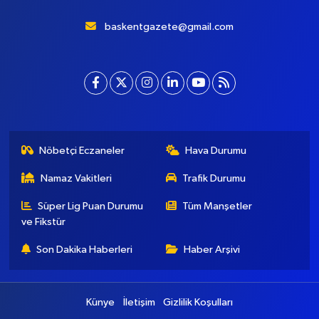
Başkent Gazete, yepyeni temasıyla sizleri buluştururken, sadelik
ve modernizmi bir araya getiriyor. Şatafattan kaçınıyor ve
insanlara haber okuyabilecekleri bir altyapı sunuyor.
baskentgazete@gmail.com
Nöbetçi Eczaneler
Hava Durumu
Namaz Vakitleri
Trafik Durumu
Süper Lig Puan Durumu
Tüm Manşetler
ve Fikstür
Son Dakika Haberleri
Haber Arşivi