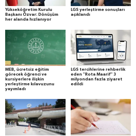
Yükseköğretim Kurulu
LGS yerleştirme sonuçları
Başkanı Özvar: Dönüşüm
açıklandı
her alanda hızlanıyor
MEB, ücretsiz eğitim
LGS tercihlerine rehberlik
görecek öğrenci ve
eden "Rota Maarif" 3
kursiyerlere ilişkin
milyondan fazla ziyaret
yerleştirme kılavuzunu
edildi
yayımladı