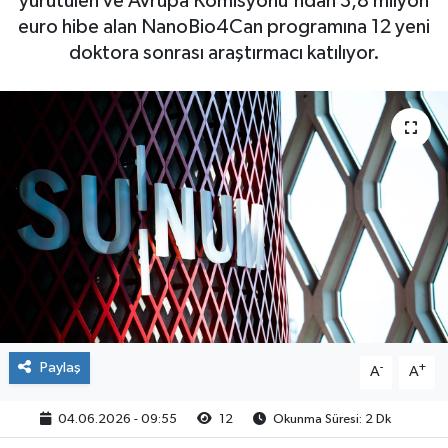
yürütülen ve Avrupa Komisyonu'ndan 3,8 milyon
euro hibe alan NanoBio4Can programına 12 yeni
doktora sonrası araştırmacı katılıyor.
Paylaş
-
+
A
A
04.06.2026 - 09:55
12
Okunma Süresi: 2 Dk