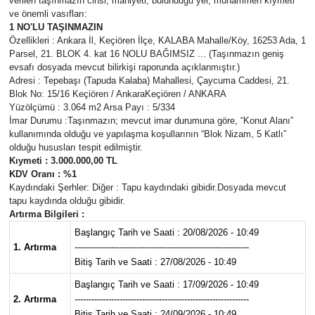
verilen taşınmazın cinsi, mahiyeti, bulunduğu yer, muhammen kıymeti
ve önemli vasıfları:
Güvenlik
1 NO'LU TAŞINMAZIN
Özellikleri : Ankara İl, Keçiören İlçe, KALABA Mahalle/Köy, 16253 Ada, 1
Parsel, 21. BLOK 4. kat 16 NOLU BAĞIMSIZ ... (Taşınmazın geniş
Kültür-Sanat
evsafı dosyada mevcut bilirkişi raporunda açıklanmıştır.)
Adresi : Tepebaşı (Tapuda Kalaba) Mahallesi, Çaycuma Caddesi, 21.
Blok No: 15/16 Keçiören / AnkaraKeçiören / ANKARA
Magazin
Yüzölçümü : 3.064 m2 Arsa Payı : 5/334
İmar Durumu :Taşınmazın; mevcut imar durumuna göre, “Konut Alanı”
Özel Haber
kullanımında olduğu ve yapılaşma koşullarının “Blok Nizam, 5 Katlı”
olduğu hususları tespit edilmiştir.
Kıymeti : 3.000.000,00 TL
Resmi İlan
KDV Oranı : %1
Kaydındaki Şerhler: Diğer : Tapu kaydındaki gibidir.Dosyada mevcut
tapu kaydında olduğu gibidir.
Sağlık
Artırma Bilgileri :
Başlangıç Tarih ve Saati : 20/08/2026 - 10:49
Siyaset
1. Artırma
--------------------------------------------------------------
Bitiş Tarih ve Saati : 27/08/2026 - 10:49
Spor
Başlangıç Tarih ve Saati : 17/09/2026 - 10:49
2. Artırma
--------------------------------------------------------------
Teknoloji
Bitiş Tarih ve Saati : 24/09/2026 - 10:49