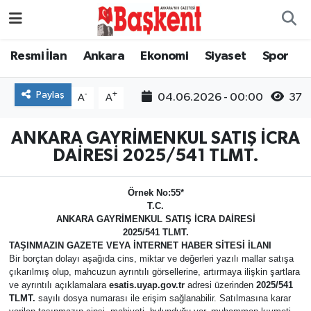
Ankara
Nöbetçi Eczaneler
Resmi İlan
Ankara
Ekonomi
Siyaset
Spor
Asayiş
Hava Durumu
Paylaş
-
+
04.06.2026 - 00:00
37
A
A
Çevre
Namaz Vakitleri
ANKARA GAYRİMENKUL SATIŞ İCRA
DAİRESİ 2025/541 TLMT.
Dünya
Trafik Durumu
Örnek No:55*
Eğitim
Süper Lig Puan Durumu ve Fikstür
T.C.
ANKARA
GAYRİMENKUL
SATIŞ İCRA DAİRESİ
Ekonomi
Tüm Manşetler
2025/541 TLMT.
TAŞINMAZIN GAZETE VEYA İNTERNET HABER SİTESİ İLANI
Bir borçtan dolayı aşağıda cins, miktar ve değerleri yazılı mallar satışa
Genel
Son Dakika Haberleri
çıkarılmış olup, mahcuzun ayrıntılı görsellerine, artırmaya ilişkin şartlara
ve ayrıntılı açıklamalara
esatis.uyap.gov.tr
adresi üzerinden
2025/541
TLMT.
sayılı dosya numarası ile erişim sağlanabilir. Satılmasına karar
Gündem
Haber Arşivi