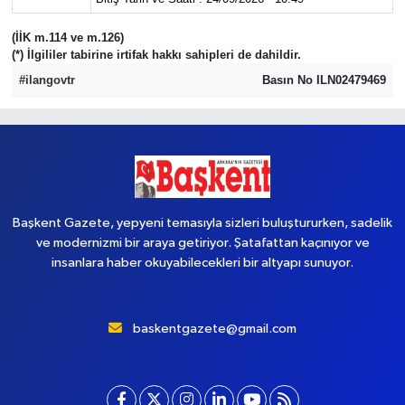
(İİK m.114 ve m.126)
Yaşam
(*) İlgililer tabirine irtifak hakkı sahipleri de dahildir.
#ilangovtr
Basın No ILN02479469
Başkent Gazete, yepyeni temasıyla sizleri buluştururken, sadelik
ve modernizmi bir araya getiriyor. Şatafattan kaçınıyor ve
insanlara haber okuyabilecekleri bir altyapı sunuyor.
baskentgazete@gmail.com