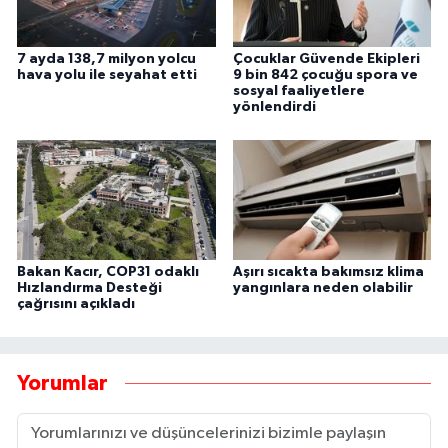
7 ayda 138,7 milyon yolcu
Çocuklar Güvende Ekipleri
hava yolu ile seyahat etti
9 bin 842 çocuğu spora ve
sosyal faaliyetlere
yönlendirdi
Bakan Kacır, COP31 odaklı
Aşırı sıcakta bakımsız klima
Hızlandırma Desteği
yangınlara neden olabilir
çağrısını açıkladı
Yorumlar