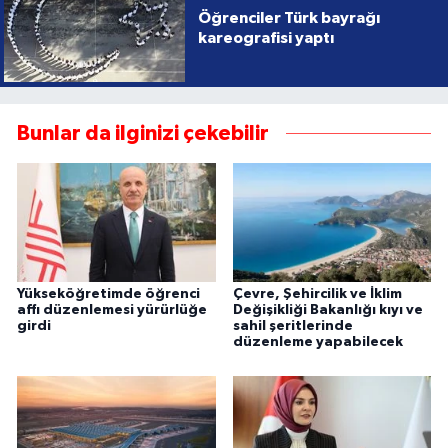
Öğrenciler Türk bayrağı
kareografisi yaptı
Bunlar da ilginizi çekebilir
Yükseköğretimde öğrenci
Çevre, Şehircilik ve İklim
affı düzenlemesi yürürlüğe
Değişikliği Bakanlığı kıyı ve
girdi
sahil şeritlerinde
düzenleme yapabilecek