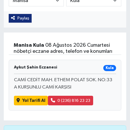
Güvenlik
Paylaş
Kültür-Sanat
Magazin
Manisa
Kula
08 Ağustos 2026 Cumartesi
nöbetçi eczane adres, telefon ve konumları
Özel Haber
Aykut Şahin Eczanesi
Kula
Resmi İlan
CAMİ CEDİT MAH. ETHEM POLAT SOK. NO:33
Sağlık
A KURŞUNLU CAMİ KARŞISI
Siyaset
Yol Tarifi Al
0 (236) 816 23 23
Spor
Teknoloji