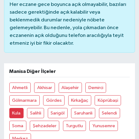
Her eczane gece boyunca açık olmayabilir, bazıları
sadece gerektiğinde açık kalabilir veya
Yaşam
beklenmedik durumlar nedeniyle nöbete
gelemeyebilir. Bu nedenle, yola çıkmadan önce
eczanenin açık olduğunu telefon aracılığıyla teyit
etmeniz iyi bir fikir olacaktır.
Manisa Diğer İlçeler
Ahmetli
Akhisar
Alaşehiir
Demirci
Gölmarmara
Gördes
Kirkağaç
Köprübaşi
Kula
Salihli
Sarigöl
Saruhanli
Selendi
Soma
Şehzadeler
Turgutlu
Yunusemre
Merkez