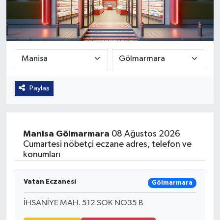
Güvenlik
Kültür-Sanat
Magazin
Paylaş
Özel Haber
Resmi İlan
Manisa
Gölmarmara
08 Ağustos 2026
Sağlık
Cumartesi nöbetçi eczane adres, telefon ve
konumları
Siyaset
Vatan Eczanesi
Gölmarmara
Spor
İHSANİYE MAH. 512 SOK NO35 B
Teknoloji