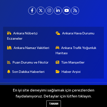
Ankara Nöbetçi
Ankara Hava Durumu
Eczaneler
Ankara Namaz Vakitleri
Ankara Trafik Yoğunluk
Haritası
Puan Durumu ve Fikstür
Tüm Manşetler
Son Dakika Haberleri
Haber Arşivi
Künye
İletişim
Gizlilik Koşulları
En iyi site deneyimi sağlamak için çerezlerden
faydalanıyoruz. Detaylar için lütfen tıklayın.
Haber Yazılımı:
TE Bilişim
TAMAM