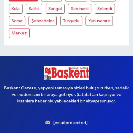
Kula
Salihli
Sarigöl
Saruhanli
Selendi
Soma
Şehzadeler
Turgutlu
Yunusemre
Merkez
Başkent Gazete, yepyeni temasıyla sizleri buluştururken, sadelik
ve modernizmi bir araya getiriyor. Şatafattan kaçınıyor ve
insanlara haber okuyabilecekleri bir altyapı sunuyor.
[email protected]