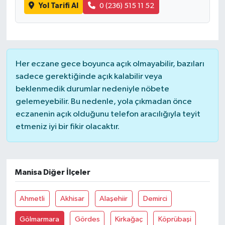
Yol Tarifi Al
0 (236) 515 11 52
Yaşam
Her eczane gece boyunca açık olmayabilir, bazıları
sadece gerektiğinde açık kalabilir veya
beklenmedik durumlar nedeniyle nöbete
gelemeyebilir. Bu nedenle, yola çıkmadan önce
eczanenin açık olduğunu telefon aracılığıyla teyit
etmeniz iyi bir fikir olacaktır.
Manisa Diğer İlçeler
Ahmetli
Akhisar
Alaşehiir
Demirci
Gölmarmara
Gördes
Kirkağaç
Köprübaşi