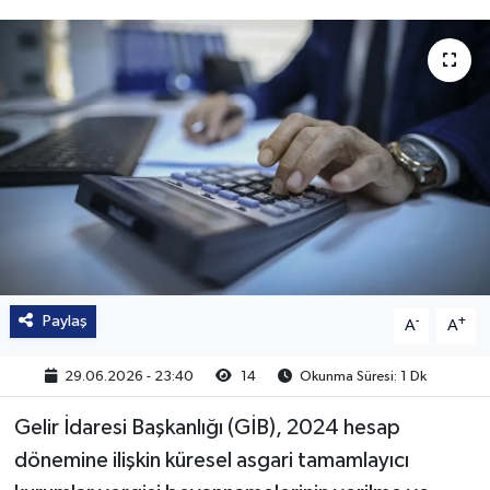
Paylaş
-
+
A
A
29.06.2026 - 23:40
14
Okunma Süresi: 1 Dk
Gelir İdaresi Başkanlığı (GİB), 2024 hesap
dönemine ilişkin küresel asgari tamamlayıcı