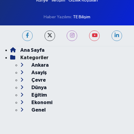
Künye
İletişim
Gizlilik Koşulları
Haber Yazılımı:
TE Bilişim
Ana Sayfa
Kategoriler
Ankara
Asayiş
Çevre
Dünya
Eğitim
Ekonomi
Genel
Gündem
Güvenlik
Kültür-Sanat