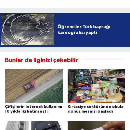
Öğrenciler Türk bayrağı
kareografisi yaptı
Bunlar da ilginizi çekebilir
Çiftçilerin internet kullanımı
Kırtasiye sektöründe okula
10 yılda iki katını aştı
dönüş mesaisi başladı