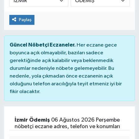
Güvenlik
Paylaş
Kültür-Sanat
Magazin
Güncel Nöbetçi Eczaneler.
Her eczane gece
boyunca açık olmayabilir, bazıları sadece
Özel Haber
gerektiğinde açık kalabilir veya beklenmedik
durumlar nedeniyle nöbete gelemeyebilir. Bu
Resmi İlan
nedenle, yola çıkmadan önce eczanenin açık
olduğunu telefon aracılığıyla teyit etmeniz iyi bir
Sağlık
fikir olacaktır.
Siyaset
İzmir Ödemiş
06 Ağustos 2026 Perşembe
Spor
nöbetçi eczane adres, telefon ve konumları
Teknoloji