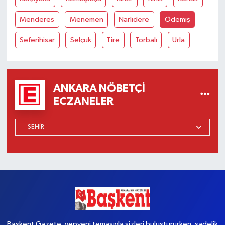
Menderes
Menemen
Narlıdere
Ödemiş
Seferihisar
Selçuk
Tire
Torbalı
Urla
ANKARA NÖBETÇI
ECZANELER
Başkent Gazete, yepyeni temasıyla sizleri buluştururken, sadelik