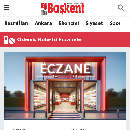
Ankara
Nöbetçi Eczaneler
Resmi İlan
Ankara
Ekonomi
Siyaset
Spor
Asayiş
Hava Durumu
Ödemiş Nöbetçi Eczaneler
Çevre
Namaz Vakitleri
Dünya
Trafik Durumu
Eğitim
Süper Lig Puan Durumu ve Fikstür
Ekonomi
Tüm Manşetler
Genel
Son Dakika Haberleri
Gündem
Haber Arşivi