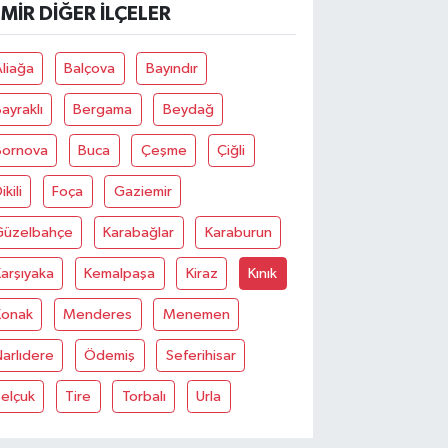
ZMIR DIĞER İLÇELER
liağa
Balçova
Bayındır
ayraklı
Bergama
Beydağ
Bornova
Buca
Çeşme
Çiğli
ikili
Foça
Gaziemir
Güzelbahçe
Karabağlar
Karaburun
arşıyaka
Kemalpaşa
Kiraz
Kınık
Konak
Menderes
Menemen
arlıdere
Ödemiş
Seferihisar
elçuk
Tire
Torbalı
Urla