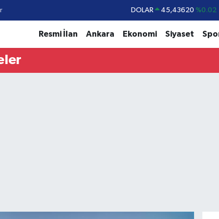
r
DOLAR
45,43620
%0.02
EURO
53,38690
%0.19
Resmi İlan
Ankara
Ekonomi
Siyaset
Spo
STERLİN
61,60380
%0.18
eler
G.ALTIN
6862,09000
%0.19
BİST100
14.598,00
%0
BITCOIN
79.591,74
%-1.82