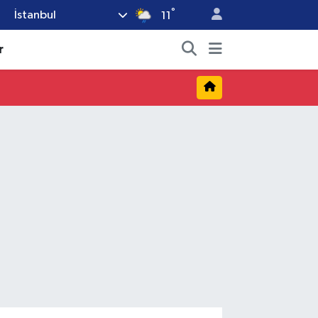
°
İstanbul
11
r