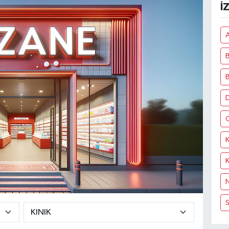
İ
A
B
D
K
N
S