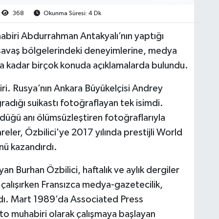
368
Okunma Süresi: 4 Dk
iri Abdurrahman Antakyalı’nın yaptığı
n savaş bölgelerindeki deneyimlerine, medya
şına kadar birçok konuda açıklamalarda bulundu.
iri. Rusya’nın Ankara Büyükelçisi Andrey
adığı suikastı fotoğraflayan tek isimdi.
ldüğü anı ölümsüzleştiren fotoğraflarıyla
eler, Özbilici'ye 2017 yılında prestijli World
nü kazandırdı.
yan Burhan Özbilici, haftalık ve aylık dergiler
 çalışırken Fransızca medya-gazetecilik,
aldı. Mart 1989’da Associated Press
o muhabiri olarak çalışmaya başlayan