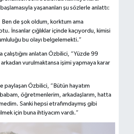
n başlamasıyla yaşananları şu sözlerle anlattı:
ı. Ben de şok oldum, korktum ama
. İnsanlar çığlıklar içinde kaçıyordu, kimisi
umluluğu bu olayı belgelemekti.”
 çalıştığını anlatan Özbilici, “Yüzde 99
arkadan vurulmaktansa işimi yapmaya karar
de paylaşan Özbilici, “Bütün hayatım
babam, öğretmenlerim, arkadaşlarım, hatta
emedim. Sanki hepsi etrafımdaymış gibi
lmek için buna ihtiyacım vardı.”