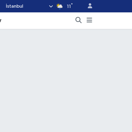
°
İstanbul
11
r