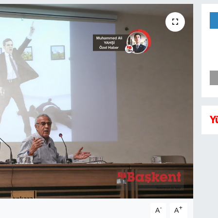
Y
-
+
A
A