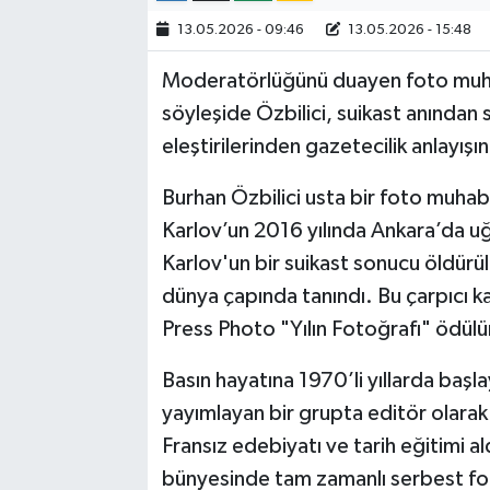
13.05.2026 - 09:46
13.05.2026 - 15:48
Moderatörlüğünü duayen foto muhab
söyleşide Özbilici, suikast anında
eleştirilerinden gazetecilik anlayı
Burhan Özbilici usta bir foto muhab
Karlov’un 2016 yılında Ankara’da uğr
Karlov'un bir suikast sonucu öldürü
dünya çapında tanındı. Bu çarpıcı kar
Press Photo "Yılın Fotoğrafı" ödülü
Basın hayatına 1970’li yıllarda başla
yayımlayan bir grupta editör olarak
Fransız edebiyatı ve tarih eğitimi 
bünyesinde tam zamanlı serbest fot