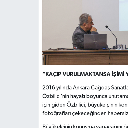
“KAÇIP VURULMAKTANSA İŞİMİ
2016 yılında Ankara Çağdaş Sanatl
Özbilici'nin hayatı boyunca unutama
için giden Özbilici, büyükelçinin k
fotoğrafları çekeceğinden habersiz
Büyükelçinin konuşma yapacağını ö