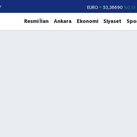
r
EURO
53,38690
%0.19
STERLİN
61,60380
%0.18
Resmi İlan
Ankara
Ekonomi
Siyaset
Spo
G.ALTIN
6862,09000
%0.19
BİST100
14.598,00
%0
BITCOIN
79.591,74
%-1.82
DOLAR
45,43620
%0.02