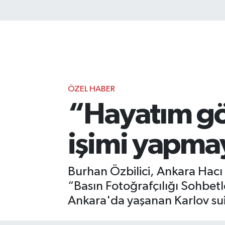
ÖZEL HABER
“Hayatım gö
işimi yapma
Burhan Özbilici, Ankara Hacı
“Basın Fotoğrafçılığı Sohbetl
Ankara'da yaşanan Karlov suika