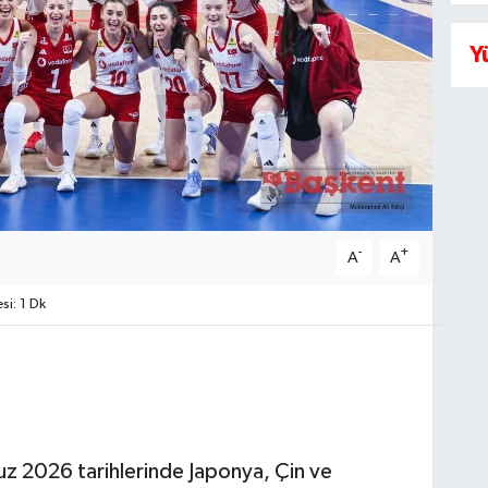
Y
-
+
A
A
i: 1 Dk
z 2026 tarihlerinde Japonya, Çin ve