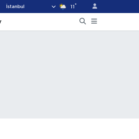
°
İstanbul
11
r