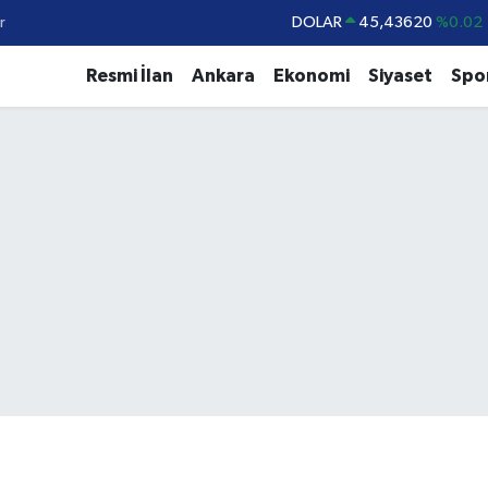
r
DOLAR
45,43620
%0.02
EURO
53,38690
%0.19
Resmi İlan
Ankara
Ekonomi
Siyaset
Spo
STERLİN
61,60380
%0.18
G.ALTIN
6862,09000
%0.19
BİST100
14.598,00
%0
BITCOIN
79.591,74
%-1.82