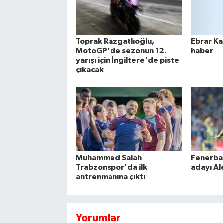
Toprak Razgatlıoğlu,
Ebrar Ka
MotoGP'de sezonun 12.
haber
yarışı için İngiltere'de piste
çıkacak
Muhammed Salah
Fenerba
Trabzonspor'da ilk
adayı Al
antrenmanına çıktı
Yorumlar