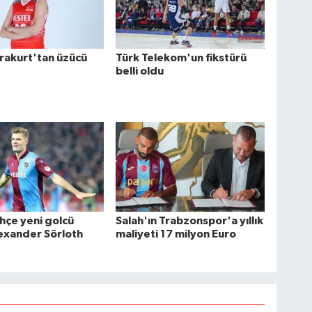
rakurt'tan üzücü
Türk Telekom'un fikstürü
belli oldu
hçe yeni golcü
Salah'ın Trabzonspor'a yıllık
exander Sörloth
maliyeti 17 milyon Euro