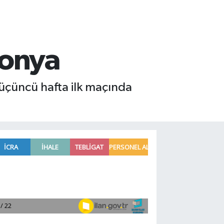
lonya
 üçüncü hafta ilk maçında