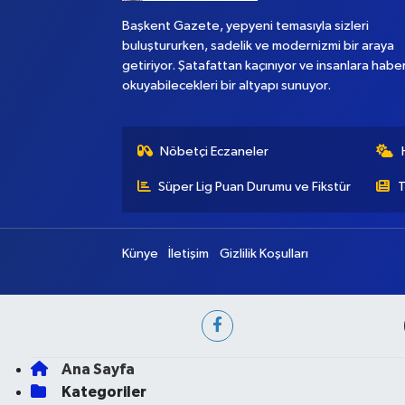
Başkent Gazete, yepyeni temasıyla sizleri
buluştururken, sadelik ve modernizmi bir araya
getiriyor. Şatafattan kaçınıyor ve insanlara habe
okuyabilecekleri bir altyapı sunuyor.
Nöbetçi Eczaneler
Süper Lig Puan Durumu ve Fikstür
T
Künye
İletişim
Gizlilik Koşulları
Ana Sayfa
Kategoriler