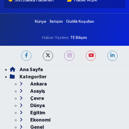
Haritası
Puan Durumu ve Fikstür
Tüm Manşetler
Son Dakika Haberleri
Haber Arşivi
Künye
İletişim
Gizlilik Koşulları
Haber Yazılımı:
TE Bilişim
Ana Sayfa
Kategoriler
Ankara
Asayiş
Çevre