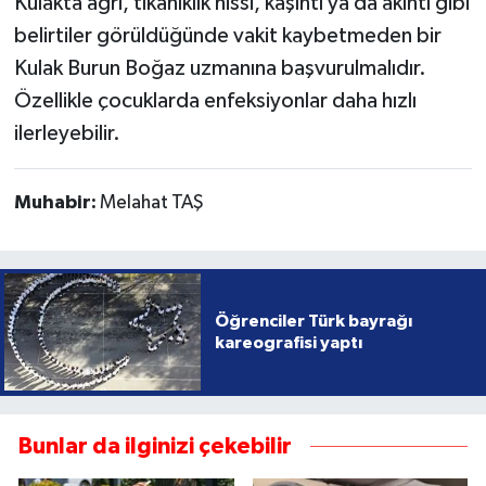
Kulakta ağrı, tıkanıklık hissi, kaşıntı ya da akıntı gibi
belirtiler görüldüğünde vakit kaybetmeden bir
Kulak Burun Boğaz uzmanına başvurulmalıdır.
Özellikle çocuklarda enfeksiyonlar daha hızlı
ilerleyebilir.
Muhabir:
Melahat TAŞ
Öğrenciler Türk bayrağı
kareografisi yaptı
Bunlar da ilginizi çekebilir