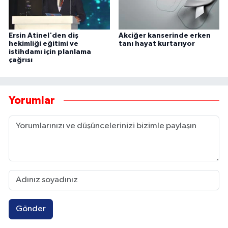
Ersin Atinel'den diş
Akciğer kanserinde erken
hekimliği eğitimi ve
tanı hayat kurtarıyor
istihdamı için planlama
çağrısı
Yorumlar