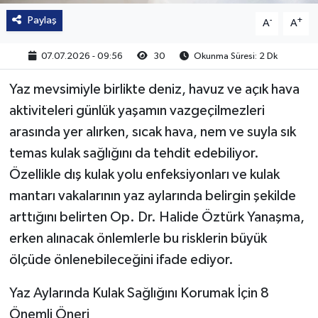
Paylaş
-
+
A
A
07.07.2026 - 09:56
30
Okunma Süresi: 2 Dk
Yaz mevsimiyle birlikte deniz, havuz ve açık hava
aktiviteleri günlük yaşamın vazgeçilmezleri
arasında yer alırken, sıcak hava, nem ve suyla sık
temas kulak sağlığını da tehdit edebiliyor.
Özellikle dış kulak yolu enfeksiyonları ve kulak
mantarı vakalarının yaz aylarında belirgin şekilde
arttığını belirten Op. Dr. Halide Öztürk Yanaşma,
erken alınacak önlemlerle bu risklerin büyük
ölçüde önlenebileceğini ifade ediyor.
Yaz Aylarında Kulak Sağlığını Korumak İçin 8
Önemli Öneri