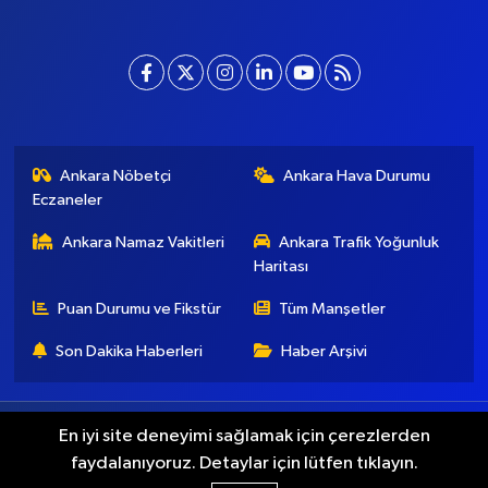
Ankara Nöbetçi
Ankara Hava Durumu
Eczaneler
Ankara Namaz Vakitleri
Ankara Trafik Yoğunluk
Haritası
Puan Durumu ve Fikstür
Tüm Manşetler
Son Dakika Haberleri
Haber Arşivi
Künye
İletişim
Gizlilik Koşulları
En iyi site deneyimi sağlamak için çerezlerden
faydalanıyoruz. Detaylar için lütfen tıklayın.