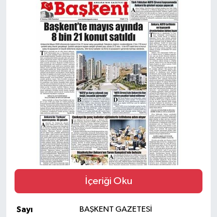
Güvenlik
Kültür-Sanat
Magazin
Özel Haber
Resmi İlan
Sağlık
Siyaset
İçeriği Oku
Spor
Sayı
BAŞKENT GAZETESİ
Teknoloji