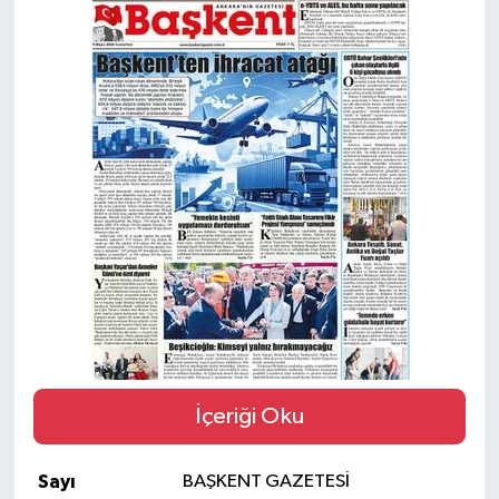
Güvenlik
Kültür-Sanat
Magazin
Özel Haber
Resmi İlan
Sağlık
Siyaset
İçeriği Oku
Spor
Sayı
BAŞKENT GAZETESİ
Teknoloji