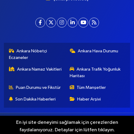
Ankara Nöbetçi
Ankara Hava Durumu
Eczaneler
Ankara Namaz Vakitleri
Ankara Trafik Yoğunluk
Haritası
Puan Durumu ve Fikstür
Tüm Manşetler
Son Dakika Haberleri
Haber Arşivi
Künye
İletişim
Gizlilik Koşulları
En iyi site deneyimi sağlamak için çerezlerden
faydalanıyoruz. Detaylar için lütfen tıklayın.