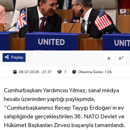
Paylaş
-
+
A
A
08.07.2026 - 21:37
7
Okunma Süresi: 1 Dk
Cumhurbaşkanı Yardımcısı Yılmaz, sanal medya
hesabı üzerinden yaptığı paylaşımda,
“Cumhurbaşkanımız Recep Tayyip Erdoğan’ın ev
sahipliğinde gerçekleştirilen 36. NATO Devlet ve
Hükümet Başkanları Zirvesi başarıyla tamamlandı.