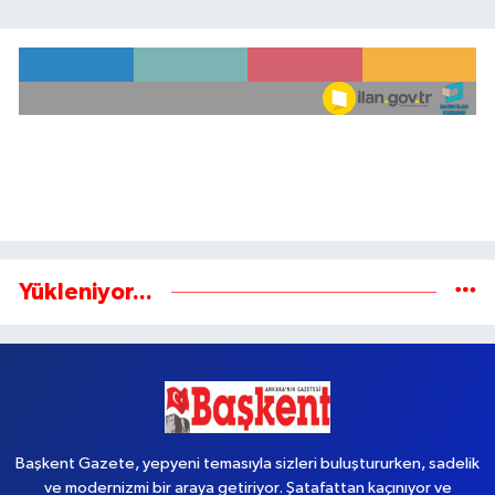
Yükleniyor...
Başkent Gazete, yepyeni temasıyla sizleri buluştururken, sadelik
ve modernizmi bir araya getiriyor. Şatafattan kaçınıyor ve