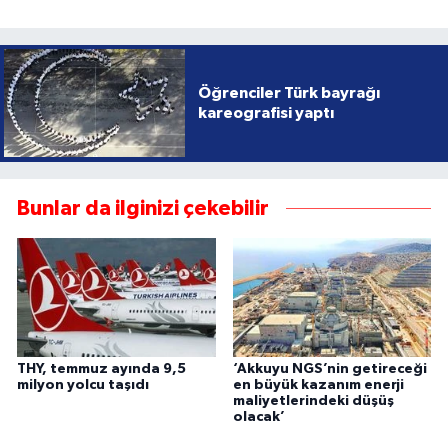
Öğrenciler Türk bayrağı
kareografisi yaptı
Bunlar da ilginizi çekebilir
THY, temmuz ayında 9,5
‘Akkuyu NGS’nin getireceği
milyon yolcu taşıdı
en büyük kazanım enerji
maliyetlerindeki düşüş
olacak’