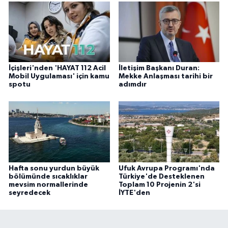
İçişleri'nden 'HAYAT 112 Acil
İletişim Başkanı Duran:
Mobil Uygulaması' için kamu
Mekke Anlaşması tarihi bir
spotu
adımdır
Hafta sonu yurdun büyük
Ufuk Avrupa Programı'nda
bölümünde sıcaklıklar
Türkiye'de Desteklenen
mevsim normallerinde
Toplam 10 Projenin 2'si
seyredecek
İYTE'den