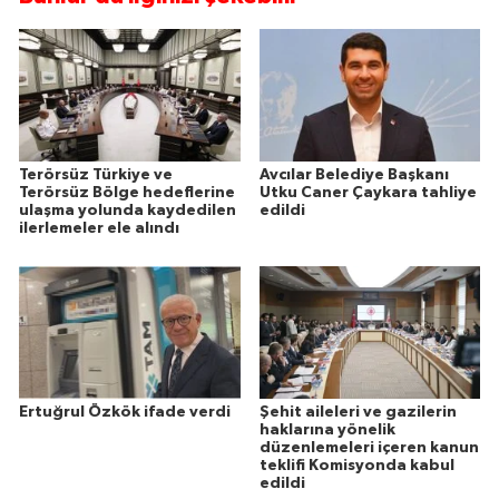
Terörsüz Türkiye ve
Avcılar Belediye Başkanı
Terörsüz Bölge hedeflerine
Utku Caner Çaykara tahliye
ulaşma yolunda kaydedilen
edildi
ilerlemeler ele alındı
Ertuğrul Özkök ifade verdi
Şehit aileleri ve gazilerin
haklarına yönelik
düzenlemeleri içeren kanun
teklifi Komisyonda kabul
edildi