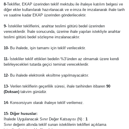
8-
Teklifler, EKAP üzerinden teklif mektubu ile ihaleye katılım belgesi ve
diğer ekler kullanılarak hazırlanacak ve e-imza ile imzalanarak ihale tarih
ve saatine kadar EKAP üzerinden gönderilecektir.
9-
İstekliler tekliflerini, anahtar teslimi götürü bedel üzerinden
vereceklerdir. İhale sonucunda, üzerine ihale yapılan istekliyle anahtar
teslimi götürü bedel sözleşme imzalanacaktır.
10-
Bu ihalede, işin tamamı için teklif verilecektir.
11-
İstekliler teklif ettikleri bedelin %3’ünden az olmamak üzere kendi
belirleyecekleri tutarda geçici teminat vereceklerdir.
12-
Bu ihalede elektronik eksiltme yapılmayacaktır.
13-
Verilen tekliflerin geçerlilik süresi, ihale tarihinden itibaren
90
(Doksan)
takvim günüdür.
14-
Konsorsiyum olarak ihaleye teklif verilemez.
15- Diğer hususlar:
İhalede Uygulanacak Sınır Değer Katsayısı (N) :
1
Sınır değerin altında teklif sunan isteklilerin teklifleri açıklama