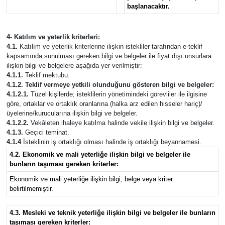
başlanacaktır.
4- Katılım ve yeterlik kriterleri:
4.1.
Katılım ve yeterlik kriterlerine ilişkin istekliler tarafından e-teklif
kapsamında sunulması gereken bilgi ve belgeler ile fiyat dışı unsurlara
ilişkin bilgi ve belgelere aşağıda yer verilmiştir:
4.1.1.
Teklif mektubu.
4.1.2. Teklif vermeye yetkili olunduğunu gösteren bilgi ve belgeler:
4.1.2.1.
Tüzel kişilerde; isteklilerin yönetimindeki görevliler ile ilgisine
göre, ortaklar ve ortaklık oranlarına (halka arz edilen hisseler hariç)/
üyelerine/kurucularına ilişkin bilgi ve belgeler.
4.1.2.2.
Vekâleten ihaleye katılma halinde vekile ilişkin bilgi ve belgeler.
4.1.3.
Geçici teminat.
4.1.4
İsteklinin iş ortaklığı olması halinde iş ortaklığı beyannamesi.
4.2. Ekonomik ve mali yeterliğe ilişkin bilgi ve belgeler ile
bunların taşıması gereken kriterler:
Ekonomik ve mali yeterliğe ilişkin bilgi, belge veya kriter
belirtilmemiştir.
4.3. Mesleki ve teknik yeterliğe ilişkin bilgi ve belgeler ile bunların
taşıması gereken kriterler: