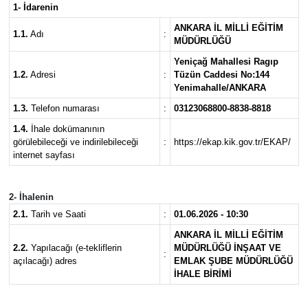
1- İdarenin
Güvenlik
ANKARA İL MİLLİ EĞİTİM
1.1.
Adı
:
MÜDÜRLÜĞÜ
Kültür-Sanat
Yeniçağ Mahallesi Ragıp
1.2.
Adresi
:
Tüzün Caddesi No:144
Yenimahalle/ANKARA
Magazin
1.3.
Telefon numarası
:
03123068800-8838-8818
1.4.
İhale dokümanının
Özel Haber
görülebileceği ve indirilebileceği
:
https://ekap.kik.gov.tr/EKAP/
internet sayfası
Resmi İlan
2- İhalenin
Sağlık
2.1.
Tarih ve Saati
:
01.06.2026 - 10:30
Siyaset
ANKARA İL MİLLİ EĞİTİM
2.2.
Yapılacağı (e-tekliflerin
MÜDÜRLÜĞÜ İNŞAAT VE
:
açılacağı) adres
EMLAK ŞUBE MÜDÜRLÜĞÜ
Spor
İHALE BİRİMİ
Teknoloji