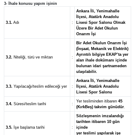
3- İhale konusu yapım işinin
Ankara İli, Yenimahalle
Yaşam
İlçesi, Atatürk Anadolu
3.1.
Adı
:
Lisesi Spor Salonu Olmak
Üzere Bir Adet Okulun
Onarım İşi
Bir Adet Okulun Onarım İşi
(İnşaat, Mekanik ve Elektrik)
Ayrıntılı bilgiye EKAP’ta yer
3.2.
Niteliği, türü ve miktarı
:
alan ihale dokümanı içinde
bulunan idari şartnameden
ulaşılabilir.
Ankara İli, Yenimahalle
3.3.
Yapılacağı/teslim edileceği yer
:
İlçesi, Atatürk Anadolu
Lisesi Spor Salonu
Yer tesliminden itibaren
45
3.4.
Süresi/teslim tarihi
:
(KırkBeş) takvim günüdür
.
Sözleşmenin imzalandığı
tarihten itibaren 10 gün
3.5.
İşe başlama tarihi
:
içinde
yer teslimi yapılarak işe