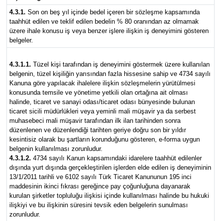
4.3.1.
Son on beş yıl içinde bedel içeren bir sözleşme kapsamında
taahhüt edilen ve teklif edilen bedelin % 80 oranından az olmamak
üzere ihale konusu iş veya benzer işlere ilişkin iş deneyimini gösteren
belgeler.
4.3.1.1.
Tüzel kişi tarafından iş deneyimini göstermek üzere kullanılan
belgenin, tüzel kişiliğin yarısından fazla hissesine sahip ve 4734 sayılı
Kanuna göre yapılacak ihalelere ilişkin sözleşmelerin yürütülmesi
konusunda temsile ve yönetime yetkili olan ortağına ait olması
halinde, ticaret ve sanayi odası/ticaret odası bünyesinde bulunan
ticaret sicili müdürlükleri veya yeminli mali müşavir ya da serbest
muhasebeci mali müşavir tarafından ilk ilan tarihinden sonra
düzenlenen ve düzenlendiği tarihten geriye doğru son bir yıldır
kesintisiz olarak bu şartların korunduğunu gösteren, e-forma uygun
belgenin kullanılması zorunludur.
4.3.1.2.
4734 sayılı Kanun kapsamındaki idarelere taahhüt edilenler
dışında yurt dışında gerçekleştirilen işlerden elde edilen iş deneyiminin
13/1/2011 tarihli ve 6102 sayılı Türk Ticaret Kanununun 195 inci
maddesinin ikinci fıkrası gereğince pay çoğunluğuna dayanarak
kurulan şirketler topluluğu ilişkisi içinde kullanılması halinde bu hukuki
ilişkiyi ve bu ilişkinin süresini tevsik eden belgelerin sunulması
zorunludur.