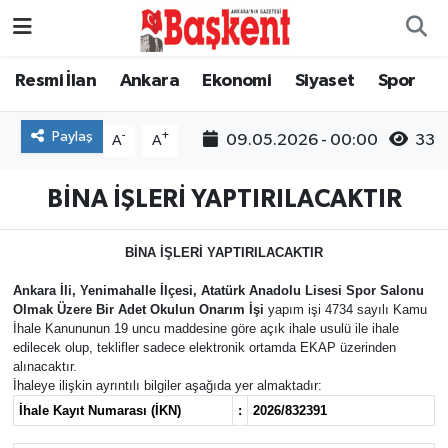
Ankara
Nöbetçi Eczaneler
Resmi İlan
Ankara
Ekonomi
Siyaset
Spor
Asayiş
Hava Durumu
Paylaş
-
+
09.05.2026 - 00:00
33
A
A
Çevre
Namaz Vakitleri
BİNA İŞLERİ YAPTIRILACAKTIR
Dünya
Trafik Durumu
BİNA İŞLERİ YAPTIRILACAKTIR
Eğitim
Süper Lig Puan Durumu ve Fikstür
Ankara İli, Yenimahalle İlçesi, Atatürk Anadolu Lisesi Spor Salonu
Olmak Üzere Bir Adet Okulun Onarım İşi
yapım işi 4734 sayılı Kamu
İhale Kanununun 19 uncu maddesine göre açık ihale usulü ile ihale
Ekonomi
Tüm Manşetler
edilecek olup, teklifler sadece elektronik ortamda EKAP üzerinden
alınacaktır.
Genel
Son Dakika Haberleri
İhaleye ilişkin ayrıntılı bilgiler aşağıda yer almaktadır:
İhale Kayıt Numarası (İKN)
:
2026/832391
Gündem
Haber Arşivi