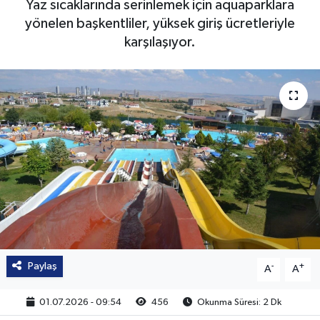
Yaz sıcaklarında serinlemek için aquaparklara
yönelen başkentliler, yüksek giriş ücretleriyle
karşılaşıyor.
Paylaş
-
+
A
A
01.07.2026 - 09:54
456
Okunma Süresi: 2 Dk