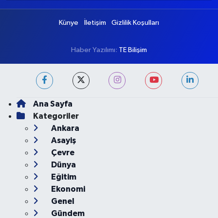
Puan Durumu ve Fikstür
Tüm Manşetler
Son Dakika Haberleri
Haber Arşivi
Künye
İletişim
Gizlilik Koşulları
Haber Yazılımı:
TE Bilişim
Ana Sayfa
Kategoriler
Ankara
Asayiş
Çevre
Dünya