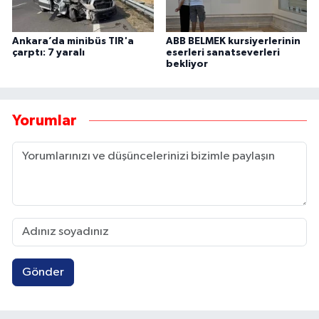
Ankara’da minibüs TIR'a
ABB BELMEK kursiyerlerinin
çarptı: 7 yaralı
eserleri sanatseverleri
bekliyor
Yorumlar