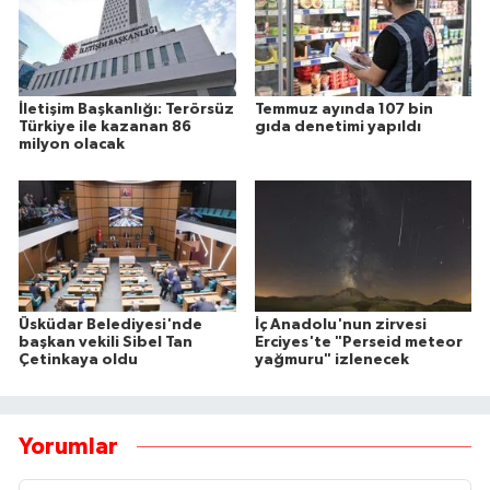
İletişim Başkanlığı: Terörsüz
Temmuz ayında 107 bin
Türkiye ile kazanan 86
gıda denetimi yapıldı
milyon olacak
Üsküdar Belediyesi'nde
İç Anadolu'nun zirvesi
başkan vekili Sibel Tan
Erciyes'te "Perseid meteor
Çetinkaya oldu
yağmuru" izlenecek
Yorumlar