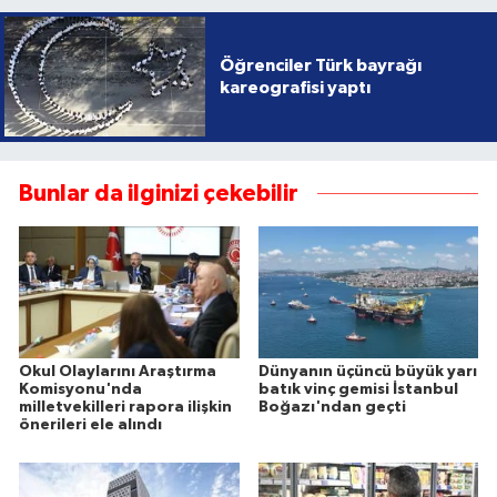
Öğrenciler Türk bayrağı
kareografisi yaptı
Bunlar da ilginizi çekebilir
Okul Olaylarını Araştırma
Dünyanın üçüncü büyük yarı
Komisyonu'nda
batık vinç gemisi İstanbul
milletvekilleri rapora ilişkin
Boğazı'ndan geçti
önerileri ele alındı