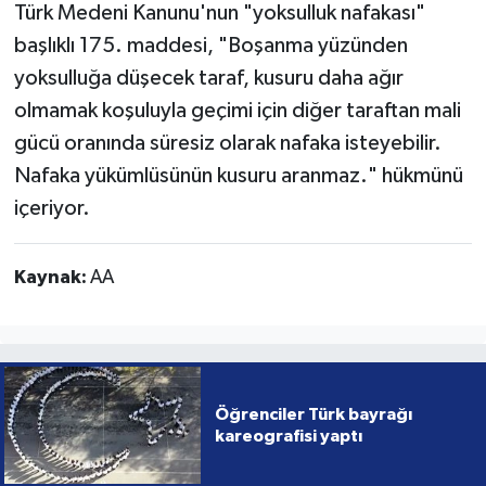
Türk Medeni Kanunu'nun "yoksulluk nafakası"
başlıklı 175. maddesi, "Boşanma yüzünden
yoksulluğa düşecek taraf, kusuru daha ağır
olmamak koşuluyla geçimi için diğer taraftan mali
gücü oranında süresiz olarak nafaka isteyebilir.
Nafaka yükümlüsünün kusuru aranmaz." hükmünü
içeriyor.
Kaynak:
AA
Öğrenciler Türk bayrağı
kareografisi yaptı