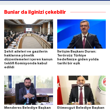
Bunlar da ilginizi çekebilir
Şehit aileleri ve gazilerin
İletişim Başkanı Duran:
haklarına yönelik
Terörsüz Türkiye
düzenlemeleri içeren kanun
hedefimize giden yolda
teklifi Komisyonda kabul
tarihi bir eşik
edildi
Menderes Belediye Başkan
Etimesgut Belediye Başkan