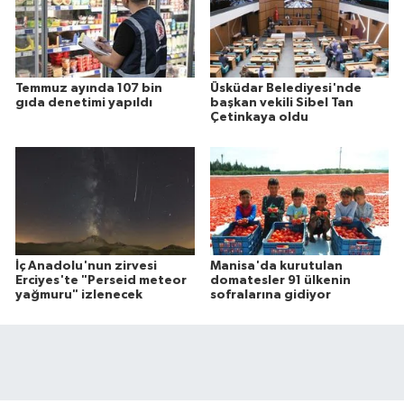
Temmuz ayında 107 bin
Üsküdar Belediyesi'nde
gıda denetimi yapıldı
başkan vekili Sibel Tan
Çetinkaya oldu
İç Anadolu'nun zirvesi
Manisa'da kurutulan
Erciyes'te "Perseid meteor
domatesler 91 ülkenin
yağmuru" izlenecek
sofralarına gidiyor