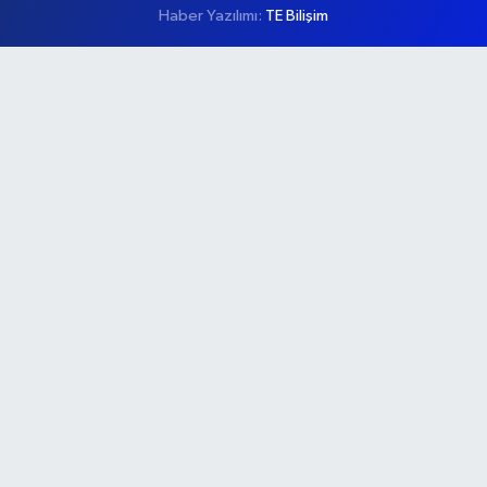
Haber Yazılımı:
TE Bilişim
Ana Sayfa
Kategoriler
Ankara
Asayiş
Çevre
Dünya
Eğitim
Ekonomi
Genel
Gündem
Güvenlik
Kültür-Sanat
Magazin