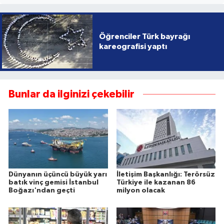
Öğrenciler Türk bayrağı
kareografisi yaptı
Bunlar da ilginizi çekebilir
Dünyanın üçüncü büyük yarı
İletişim Başkanlığı: Terörsüz
batık vinç gemisi İstanbul
Türkiye ile kazanan 86
Boğazı'ndan geçti
milyon olacak