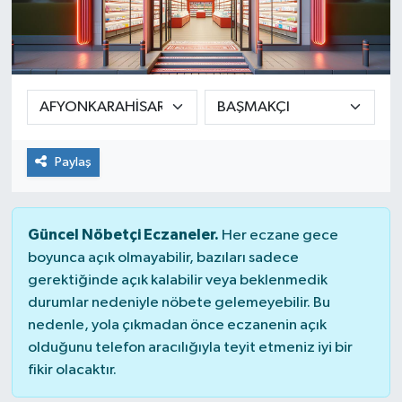
Güvenlik
Kültür-Sanat
Magazin
Paylaş
Özel Haber
Resmi İlan
Güncel Nöbetçi Eczaneler.
Her eczane gece
boyunca açık olmayabilir, bazıları sadece
Sağlık
gerektiğinde açık kalabilir veya beklenmedik
durumlar nedeniyle nöbete gelemeyebilir. Bu
Siyaset
nedenle, yola çıkmadan önce eczanenin açık
olduğunu telefon aracılığıyla teyit etmeniz iyi bir
Spor
fikir olacaktır.
Teknoloji