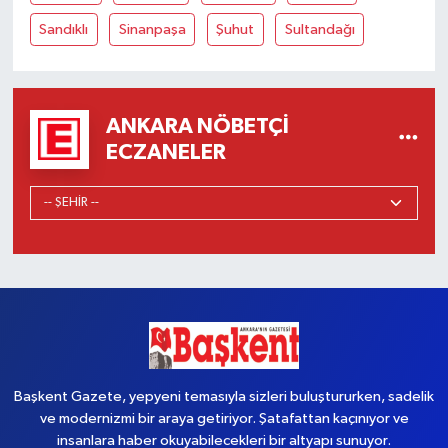
Sandıklı
Sinanpaşa
Şuhut
Sultandağı
ANKARA NÖBETÇI
ECZANELER
Başkent Gazete, yepyeni temasıyla sizleri buluştururken, sadelik
ve modernizmi bir araya getiriyor. Şatafattan kaçınıyor ve
insanlara haber okuyabilecekleri bir altyapı sunuyor.