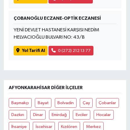
ÇOBANOĞLU ECZANE-OPTİK ECZANESİ
YENİ DEVLET HASTANESİ KARŞISI NEDİM
HELVACIOĞLU BULVARI NO: 43/B
Yol Tarifi Al
0 (272) 212 13 77
AFYONKARAHISAR DIĞER İLÇELER
Başmakçı
Bayat
Bolvadin
Çay
Çobanlar
Dazkırı
Dinar
Emirdağ
Evciler
Hocalar
İhsaniye
İscehisar
Kızılören
Merkez