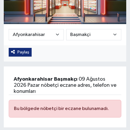
Güvenlik
Kültür-Sanat
Magazin
Paylaş
Özel Haber
Resmi İlan
Afyonkarahisar
Başmakçı
09 Ağustos
Sağlık
2026 Pazar nöbetçi eczane adres, telefon ve
konumları
Siyaset
Bu bölgede nöbetçi bir eczane bulunamadı.
Spor
Teknoloji