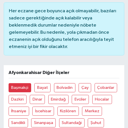
Her eczane gece boyunca açık olmayabilir, bazıları
Yaşam
sadece gerektiğinde açık kalabilir veya
beklenmedik durumlar nedeniyle nöbete
gelemeyebilir. Bu nedenle, yola çıkmadan önce
eczanenin açık olduğunu telefon aracılığıyla teyit
etmeniz iyi bir fikir olacaktır.
Afyonkarahisar Diğer İlçeler
Başmakçi
Bayat
Bolvadin
Çay
Çobanlar
Dazkiri
Dinar
Emirdağ
Evciler
Hocalar
İhsaniye
İscehisar
Kizilören
Merkez
Sandikli
Sinanpaşa
Sultandaği
Şuhut