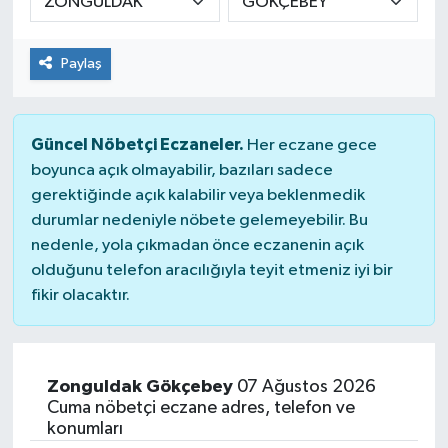
Güvenlik
Paylaş
Kültür-Sanat
Magazin
Güncel Nöbetçi Eczaneler.
Her eczane gece
boyunca açık olmayabilir, bazıları sadece
Özel Haber
gerektiğinde açık kalabilir veya beklenmedik
durumlar nedeniyle nöbete gelemeyebilir. Bu
Resmi İlan
nedenle, yola çıkmadan önce eczanenin açık
olduğunu telefon aracılığıyla teyit etmeniz iyi bir
Sağlık
fikir olacaktır.
Siyaset
Zonguldak Gökçebey
07 Ağustos 2026
Spor
Cuma nöbetçi eczane adres, telefon ve
konumları
Teknoloji