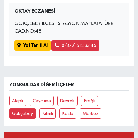
OKTAY ECZANESİ
Yaşam
GÖKÇEBEY İLÇESİ İSTASYON MAH.ATATÜRK
CAD.NO:48
Yol Tarifi Al
0 (372) 512 33 45
ZONGULDAK DIĞER İLÇELER
Alaplı
Çaycuma
Devrek
Ereğli
Gökçebey
Kilimli
Kozlu
Merkez