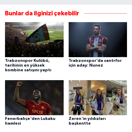
Bunlar da ilginizi çekebilir
Trabzonspor Kulübü,
Trabzonspor’da santrfor
tarihinin en yüksek
için aday: Nunez
kombine satışını yaptı
Fenerbahçe'den Lukaku
Zeren'in yıldızları
hamlesi
başkentte