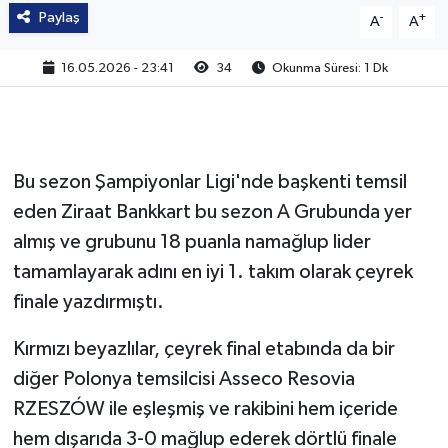
Paylaş
-
+
A
A
16.05.2026 - 23:41
34
Okunma Süresi: 1 Dk
Bu sezon Şampiyonlar Ligi'nde başkenti temsil
eden Ziraat Bankkart bu sezon A Grubunda yer
almış ve grubunu 18 puanla namağlup lider
tamamlayarak adını en iyi 1. takım olarak çeyrek
finale yazdırmıştı.
Kırmızı beyazlılar, çeyrek final etabında da bir
diğer Polonya temsilcisi Asseco Resovia
RZESZÓW ile eşleşmiş ve rakibini hem içeride
hem dışarıda 3-0 mağlup ederek dörtlü finale