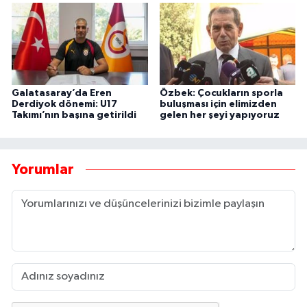
Galatasaray’da Eren
Özbek: Çocukların sporla
Derdiyok dönemi: U17
buluşması için elimizden
Takımı’nın başına getirildi
gelen her şeyi yapıyoruz
Yorumlar