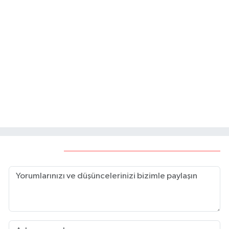
Mamak'ta Lavanta Şenliği
Ankara'da trafikte
araçlarıyla drift atan 11
şüpheli gözaltına alındı
Güdül tarihi dokusuna
Ankara’da minibüs TIR'a
kavuştu
çarptı: 7 yaralı
Yorumlar