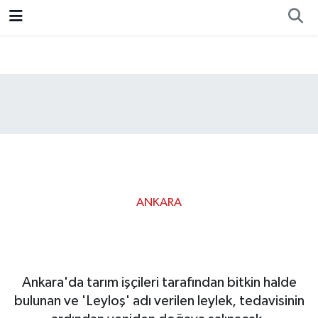
Resmi İlan
Ankara
Ekonomi
Siyaset
Spor
ANKARA
Yaralı leylek, doğaya
dönmeyi bekliyor
Ankara'da tarım işçileri tarafından bitkin halde
bulunan ve 'Leyloş' adı verilen leylek, tedavisinin