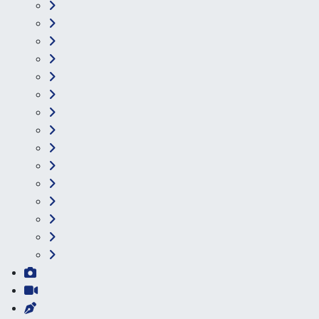
Çevre
Dünya
Eğitim
Ekonomi
Genel
Gündem
Güvenlik
Kültür-Sanat
Magazin
Özel Haber
Resmi İlan
Sağlık
Siyaset
Spor
Teknoloji
Yaşam
Foto Galeri
Video