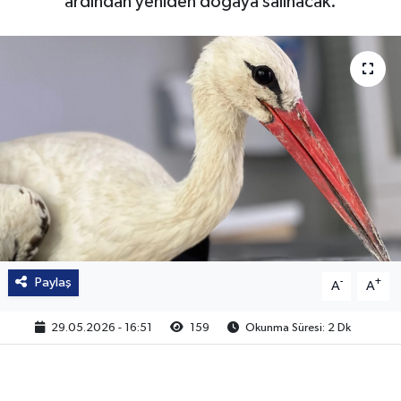
ardından yeniden doğaya salınacak.
Paylaş
-
+
A
A
29.05.2026 - 16:51
159
Okunma Süresi: 2 Dk