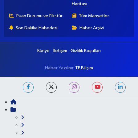
Ankara Namaz Vakitleri
Ankara Trafik Yoğunluk
Haritası
Puan Durumu ve Fikstür
Tüm Manşetler
Son Dakika Haberleri
Haber Arşivi
Künye
İletişim
Gizlilik Koşulları
Haber Yazılımı:
TE Bilişim
Ana Sayfa
Kategoriler
Ankara
Asayiş