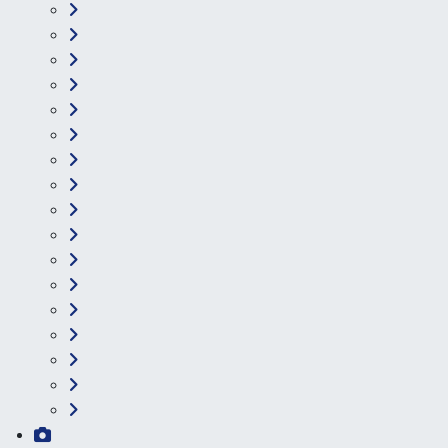
Kategoriler
Ankara
Asayiş
Çevre
Dünya
Eğitim
Ekonomi
Genel
Gündem
Güvenlik
Kültür-Sanat
Magazin
Özel Haber
Resmi İlan
Sağlık
Siyaset
Spor
Teknoloji