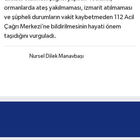
Törende ayrıca vatandaşlara yangın riskine karşı
dikkatli olunması çağrısı yapıldı. Yetkililer,
ormanlarda ateş yakılmaması, izmarit atılmaması
ve şüpheli durumların vakit kaybetmeden 112 Acil
Çağrı Merkezi’ne bildirilmesinin hayati önem
taşıdığını vurguladı.
Muhabir:
Nursel Dilek Manavbaşı
Öğrenciler Türk bayrağı
kareografisi yaptı