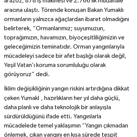
Müdürlüğü’nün karadan müdahale gücü; 1.953
arazöz, 878 iş makinesi ve 2.766 ilk müdahale
aracına ulaştı. Törende konuşan Bakan Yumaklı
,
ormanların yalnızca ağaçlardan ibaret olmadığını
belirterek, “Ormanlarımız; suyumuzun,
toprağımızın, havamızın, biyoçeşitliliğimizin ve
geleceğimizin teminatıdır. Orman yangınlarıyla
mücadeleyi sadece bir afet başlığı olarak değil,
Yeşil Vatan’ı koruma sorumluluğu olarak
görüyoruz” dedi.
İklim değişikliğinin yangın riskini artırdığına dikkat
çeken Yumakl
ı
, hazırlıkların her yıl daha güçlü,
daha planlı ve daha teknolojik bir anlayışla
sürdürüldüğünü ifade etti. Yangınlarla