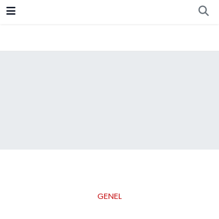
Resmi İlan
Ankara
Ekonomi
Siyaset
Spor
GENEL
Yangınla mücadelede kara