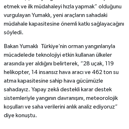
mücadelede temel yaklaşımın “Yangın çıkmadan
önlemek, çıkan yangını en kısa sürede tespit
etmek ve ilk müdahaleyi hızla yapmak” olduğunu
vurgulayan Yumaklı, yeni araçların sahadaki
müdahale kapasitesine önemli katkı sağlayacağını
söyledi.
Bakan Yumaklı
,
Türkiye’nin orman yangınlarıyla
mücadelede teknolojiyi etkin kullanan ülkeler
arasında yer aldığını belirterek, “28 uçak, 119
helikopter, 14 insansız hava aracı ve 462 ton su
atma kapasitesine sahip hava gücümüzle
sahadayız. Yapay zekâ destekli karar destek
sistemleriyle yangının davranışını, meteorolojik
koşulları ve saha verilerini anlık analiz ediyoruz”
diye konuştu.