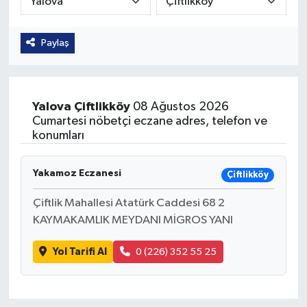
Güvenlik
Paylaş
Kültür-Sanat
Magazin
Yalova
Çiftlikköy
08 Ağustos 2026
Cumartesi nöbetçi eczane adres, telefon ve
Özel Haber
konumları
Resmi İlan
Yakamoz Eczanesi
Çiftlikköy
Sağlık
Çiftlik Mahallesi Atatürk Caddesi 68 2
KAYMAKAMLIK MEYDANI MİGROS YANI
Siyaset
Yol Tarifi Al
0 (226) 352 55 25
Spor
Teknoloji