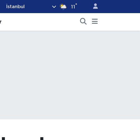
°
İstanbul
11
r