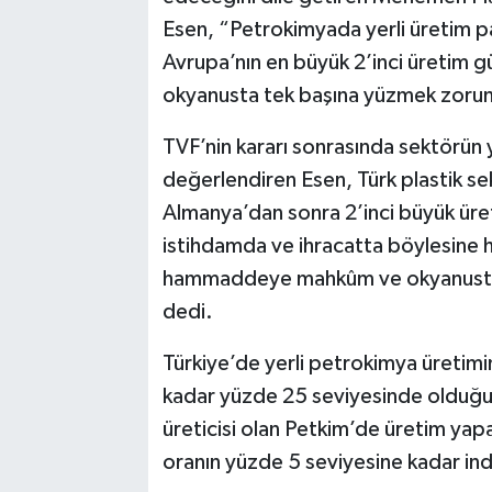
Esen, “Petrokimyada yerli üretim pa
Avrupa’nın en büyük 2’inci üretim g
okyanusta tek başına yüzmek zorund
TVF’nin kararı sonrasında sektörün
değerlendiren Esen, Türk plastik se
Almanya’dan sonra 2’inci büyük üre
istihdamda ve ihracatta böylesine hay
hammaddeye mahkûm ve okyanusta
dedi.
Türkiye’de yerli petrokimya üretimin
kadar yüzde 25 seviyesinde oldu
üreticisi olan Petkim’de üretim yap
oranın yüzde 5 seviyesine kadar indi