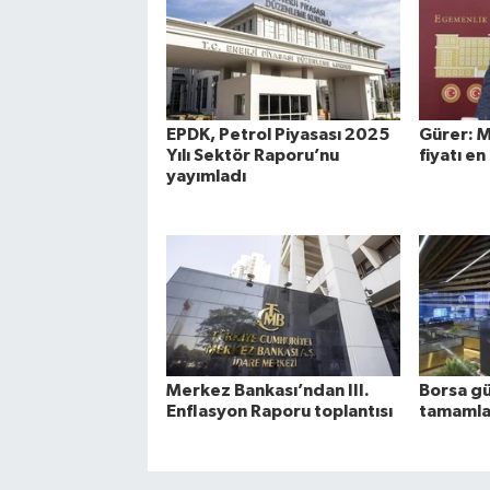
EPDK, Petrol Piyasası 2025
Gürer: M
Yılı Sektör Raporu’nu
fiyatı en
yayımladı
Merkez Bankası’ndan III.
Borsa gü
Enflasyon Raporu toplantısı
tamamla