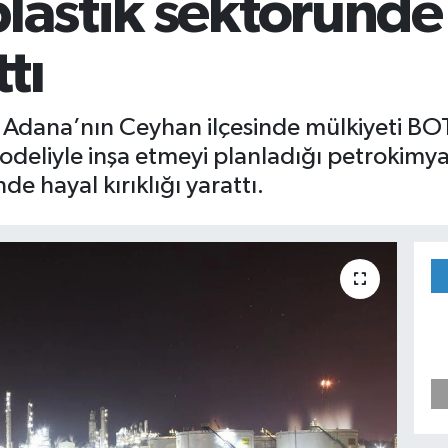
plastik sektöründe
ttı
 Adana’nın Ceyhan ilçesinde mülkiyeti BOT
modeliyle inşa etmeyi planladığı petrokimy
de hayal kırıklığı yarattı.