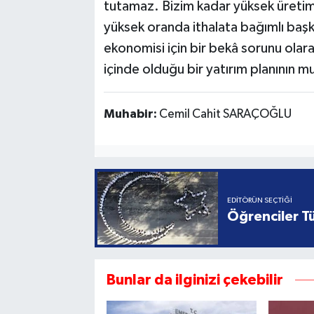
tutamaz. Bizim kadar yüksek üret
yüksek oranda ithalata bağımlı baş
ekonomisi için bir bekâ sorunu ola
içinde olduğu bir yatırım planının
Muhabir:
Cemil Cahit SARAÇOĞLU
EDITÖRÜN SEÇTIĞI
Öğrenciler Tü
Bunlar da ilginizi çekebilir