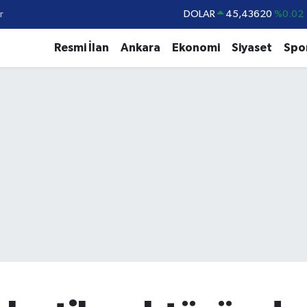
DOLAR
45,43620
%0.02
r
EURO
53,38690
%0.19
Resmi İlan
Ankara
Ekonomi
Siyaset
Spo
STERLİN
61,60380
%0.18
G.ALTIN
6862,09000
%0.19
BİST100
14.598,00
%0
BITCOIN
79.591,74
%-1.82