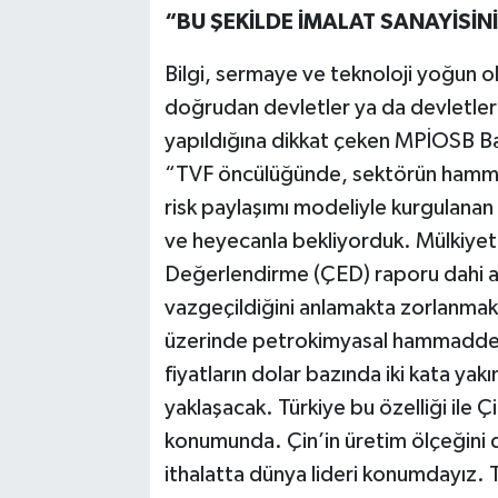
“BU ŞEKİLDE İMALAT SANAYİSİN
Bilgi, sermaye ve teknoloji yoğun o
doğrudan devletler ya da devletler
yapıldığına dikkat çeken MPİOSB Ba
“TVF öncülüğünde, sektörün hammadde
risk paylaşımı modeliyle kurgulana
ve heyecanla bekliyorduk. Mülkiyet
Değerlendirme (ÇED) raporu dahi al
vazgeçildiğini anlamakta zorlanmakta
üzerinde petrokimyasal hammadde i
fiyatların dolar bazında iki kata yakı
yaklaşacak. Türkiye bu özelliği ile Ç
konumunda. Çin’in üretim ölçeğini 
ithalatta dünya lideri konumdayız. T