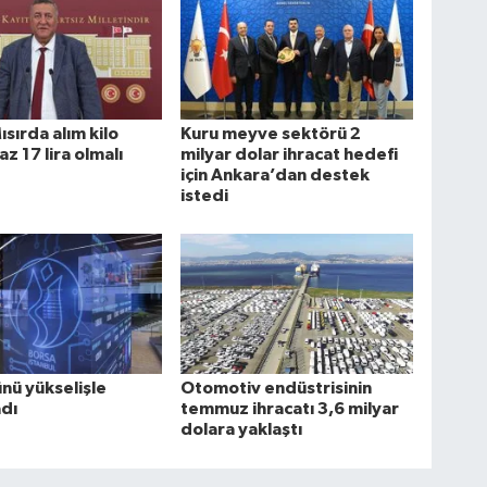
ısırda alım kilo
Kuru meyve sektörü 2
 az 17 lira olmalı
milyar dolar ihracat hedefi
için Ankara’dan destek
istedi
nü yükselişle
Otomotiv endüstrisinin
dı
temmuz ihracatı 3,6 milyar
dolara yaklaştı