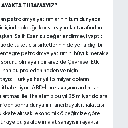
İ AYAKTA TUTAMAYIZ”
lan petrokimya yatırımlarının tüm dünyada
in içinde olduğu konsorsiyumlar tarafından
şkanı Salih Esen şu değerlendirmeyi yaptı:
 tüketicisi şirketlerinin de yer aldığı bir
n entegre petrokimya yatırımını büyük merakla
 sorunu olmayan bir arazide Çevresel Etki
ınan bu projeden neden ve niçin
yız. Türkiye her yıl 15 milyar doların
thal ediyor. ABD-İran savaşının ardından
n artması ile ithalatımız bu yıl 25 milyar dolara
in’den sonra dünyanın ikinci büyük ithalatçısı
dikkate alırsak, ekonomik ölçeğimize göre
ürkiye bu şekilde imalat sanayisini ayakta