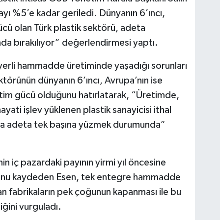
yı %5’e kadar geriledi. Dünyanın 6’ıncı,
ücü olan Türk plastik sektörü, adeta
a bırakılıyor” değerlendirmesi yaptı.
 yerli hammadde üretiminde yaşadığı sorunları
ktörünün dünyanın 6’ıncı, Avrupa’nın ise
tim gücü olduğunu hatırlatarak, “Üretimde,
ati işlev yüklenen plastik sanayicisi ithal
 adeta tek başına yüzmek durumunda”
in iç pazardaki payının yirmi yıl öncesine
ğunu kaydeden Esen, tek entegre hammadde
an fabrikaların pek çoğunun kapanması ile bu
ğini vurguladı.