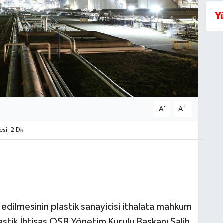
Y
-
+
A
A
si: 2 Dk
 edilmesinin plastik sanayicisi ithalata mahkum
stik İhtisas OSB Yönetim Kurulu Başkanı Salih