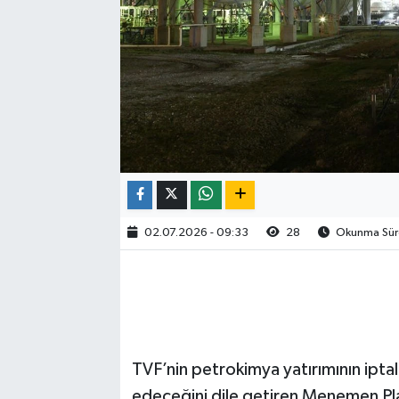
02.07.2026 - 09:33
28
Okunma Süre
TVF’nin petrokimya yatırımının iptal
edeceğini dile getiren Menemen Pla