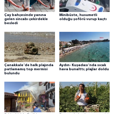
Çay bahçesinde yanına
Minibüste, husumetli
gelen sincabı çekirdekle
olduğu şoförü vurup kaçtı
besledi
Çanakkale'de halk plajında
Aydın- Kuşadası'nda sıcak
patlamamış top mermisi
hava bunalttı; plajlar doldu
bulundu