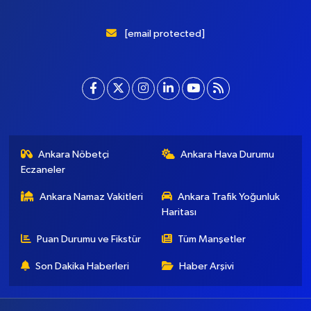
Başkent Gazete, yepyeni temasıyla sizleri buluştururken, sadelik
ve modernizmi bir araya getiriyor. Şatafattan kaçınıyor ve
insanlara haber okuyabilecekleri bir altyapı sunuyor.
[email protected]
Ankara Nöbetçi
Ankara Hava Durumu
Eczaneler
Ankara Namaz Vakitleri
Ankara Trafik Yoğunluk
Haritası
Puan Durumu ve Fikstür
Tüm Manşetler