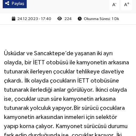
Paylaş
-
+
A
A
24.12.2023 - 17:40
224
Okunma Süresi: 1 Dk
Üsküdar ve Sancaktepe’de yaşanan iki ayrı
olayda, bir İETT otobüsü ile kamyonetin arkasına
tutunarak ilerleyen çocuklar tehlikeye davetiye
çıkardı. İlk olayda çocukların İETT otobüsüne
tutunarak ilerlediği anlar görülüyor. İkinci olayda
ise, çocuklar uzun süre kamyonetin arkasına
tutunarak yolculuk yapıyor.Bir sürücü çocuklara
kamyonetin arkasından inmeleri için selektör
yapıp korna çalıyor. Kamyonet sürücüsü durumu
fark edip durduğunda ise, çocuklar kaçıyor. İki