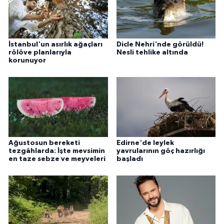
İstanbul'un asırlık ağaçları
Dicle Nehri'nde görüldü!
rölöve planlarıyla
Nesli tehlike altında
korunuyor
Ağustosun bereketi
Edirne'de leylek
tezgâhlarda: İşte mevsimin
yavrularının göç hazırlığı
en taze sebze ve meyveleri
başladı