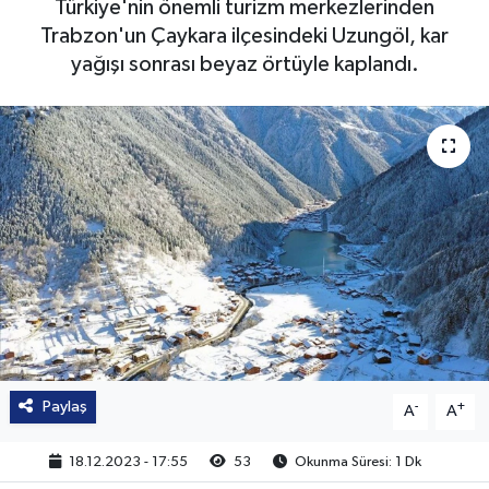
Türkiye'nin önemli turizm merkezlerinden
Trabzon'un Çaykara ilçesindeki Uzungöl, kar
yağışı sonrası beyaz örtüyle kaplandı.
Paylaş
-
+
A
A
18.12.2023 - 17:55
53
Okunma Süresi: 1 Dk