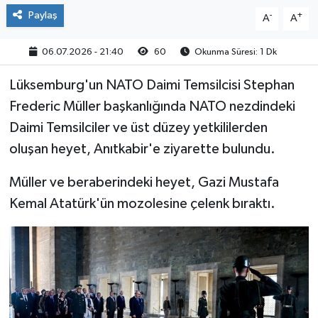
Paylaş
-
+
A
A
06.07.2026 - 21:40
60
Okunma Süresi: 1 Dk
Lüksemburg'un NATO Daimi Temsilcisi Stephan
Frederic Müller başkanlığında NATO nezdindeki
Daimi Temsilciler ve üst düzey yetkililerden
oluşan heyet, Anıtkabir'e ziyarette bulundu.
Müller ve beraberindeki heyet, Gazi Mustafa
Kemal Atatürk'ün mozolesine çelenk bıraktı.