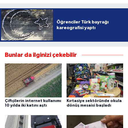
Öğrenciler Türk bayrağı
kareografisi yaptı
Bunlar da ilginizi çekebilir
Çiftçilerin internet kullanımı
Kırtasiye sektöründe okula
10 yılda iki katını aştı
dönüş mesaisi başladı