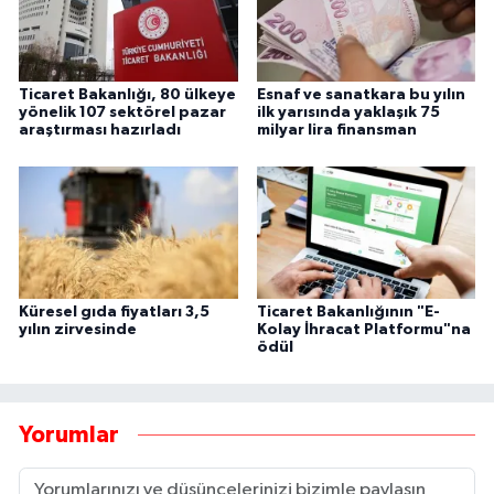
Ticaret Bakanlığı, 80 ülkeye
Esnaf ve sanatkara bu yılın
yönelik 107 sektörel pazar
ilk yarısında yaklaşık 75
araştırması hazırladı
milyar lira finansman
Küresel gıda fiyatları 3,5
Ticaret Bakanlığının "E-
yılın zirvesinde
Kolay İhracat Platformu"na
ödül
Yorumlar