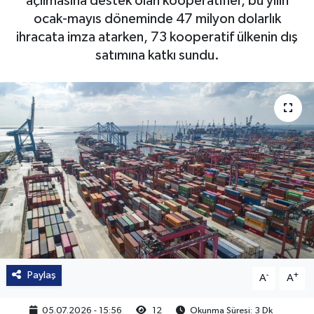
açılmasına destek olan kooperatifler, bu yılın
ocak-mayıs döneminde 47 milyon dolarlık
ihracata imza atarken, 73 kooperatif ülkenin dış
satımına katkı sundu.
Paylaş
-
+
A
A
05.07.2026 - 15:56
12
Okunma Süresi: 3 Dk