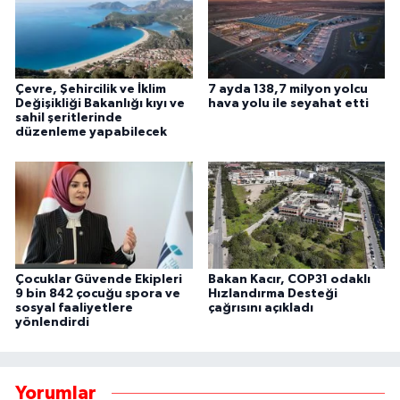
Çevre, Şehircilik ve İklim
7 ayda 138,7 milyon yolcu
Değişikliği Bakanlığı kıyı ve
hava yolu ile seyahat etti
sahil şeritlerinde
düzenleme yapabilecek
Çocuklar Güvende Ekipleri
Bakan Kacır, COP31 odaklı
9 bin 842 çocuğu spora ve
Hızlandırma Desteği
sosyal faaliyetlere
çağrısını açıkladı
yönlendirdi
Yorumlar