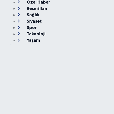
Özel Haber
Resmi İlan
Sağlık
Siyaset
Spor
Teknoloji
Yaşam
Foto Galeri
Video
Yazarlar
Röportaj
Biyografi
Anketler
Künye
İletişim
Servisler
Ankara Nöbetçi Eczaneler
Ankara Hava Durumu