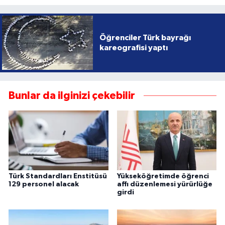
Öğrenciler Türk bayrağı
kareografisi yaptı
Bunlar da ilginizi çekebilir
Türk Standardları Enstitüsü
Yükseköğretimde öğrenci
129 personel alacak
affı düzenlemesi yürürlüğe
girdi