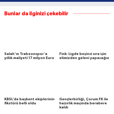
Bunlar da ilginizi çekebilir
Salah'ın Trabzonspor'a
Fink: Ligde beşinci sıra için
yıllık maliyeti 17 milyon Euro
elimizden geleni yapacağız
KBSL’de başkent ekiplerinin
Gençlerbirliği, Çorum FK ile
fikstürü belli oldu
hazırlık maçında berabere
kaldı