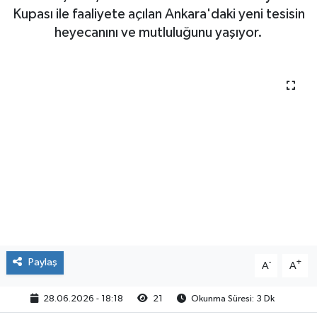
Suat Çelen, Aerobik Cimnastik Federasyon
Kupası ile faaliyete açılan Ankara'daki yeni tesisin
heyecanını ve mutluluğunu yaşıyor.
Paylaş
-
+
A
A
28.06.2026 - 18:18
21
Okunma Süresi: 3 Dk